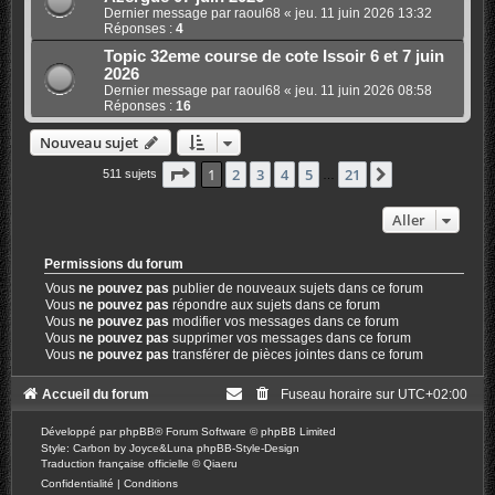
Dernier message par
raoul68
«
jeu. 11 juin 2026 13:32
Réponses :
4
Topic 32eme course de cote Issoir 6 et 7 juin
2026
Dernier message par
raoul68
«
jeu. 11 juin 2026 08:58
Réponses :
16
Nouveau sujet
Page
1
sur
21
1
2
3
4
5
21
Suivant
511 sujets
…
Aller
Permissions du forum
Vous
ne pouvez pas
publier de nouveaux sujets dans ce forum
Vous
ne pouvez pas
répondre aux sujets dans ce forum
Vous
ne pouvez pas
modifier vos messages dans ce forum
Vous
ne pouvez pas
supprimer vos messages dans ce forum
Vous
ne pouvez pas
transférer de pièces jointes dans ce forum
Accueil du forum
Fuseau horaire sur
UTC+02:00
Développé par
phpBB
® Forum Software © phpBB Limited
Style: Carbon by Joyce&Luna
phpBB-Style-Design
Traduction française officielle
©
Qiaeru
Confidentialité
|
Conditions