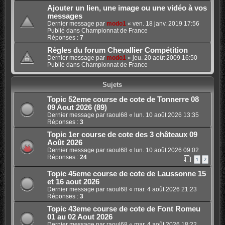
Ajouter un lien, une image ou une vidéo à vos
messages
Dernier message par
modo1
«
ven. 18 janv. 2019 17:56
Publié dans
Championnat de France
Réponses :
7
Règles du forum Chevallier Compétition
Dernier message par
modo1
«
jeu. 20 août 2009 16:50
Publié dans
Championnat de France
Sujets
Topic 52eme course de cote de Tonnerre 08
09 Aout 2026 (89)
Dernier message par
raoul68
«
lun. 10 août 2026 13:35
Réponses :
3
Topic 1er course de cote des 3 châteaux 09
Août 2026
Dernier message par
raoul68
«
lun. 10 août 2026 09:02
Réponses :
24
1
2
Topic 45eme course de cote de Laussonne 15
et 16 aout 2026
Dernier message par
raoul68
«
mar. 4 août 2026 21:23
Réponses :
3
Topic 43eme course de cote de Font Romeu
01 au 02 Aout 2026
Dernier message par
raoul68
«
mar. 4 août 2026 18:22