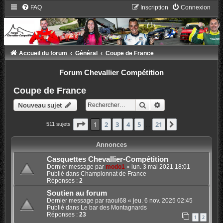
FAQ
Inscription
Connexion
Accueil du forum
Général
Coupe de France
Forum Chevallier Compétition
Coupe de France
Rechercher
Recherche avancée
Nouveau sujet
Page
1
sur
21
1
2
3
4
5
21
Suivant
511 sujets
…
Annonces
Casquettes Chevallier-Compétition
Dernier message par
modo1
«
lun. 3 mai 2021 18:01
Publié dans
Championnat de France
Réponses :
2
Soutien au forum
Dernier message par
raoul68
«
jeu. 6 nov. 2025 02:45
Publié dans
Le bar des Montagnards
Réponses :
23
1
2