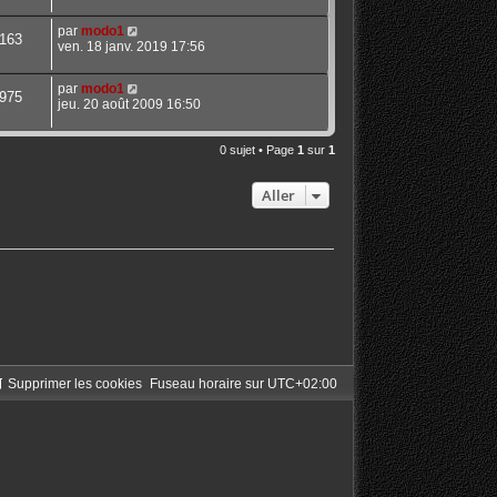
par
modo1
163
ven. 18 janv. 2019 17:56
par
modo1
975
jeu. 20 août 2009 16:50
0 sujet • Page
1
sur
1
Aller
Supprimer les cookies
Fuseau horaire sur
UTC+02:00