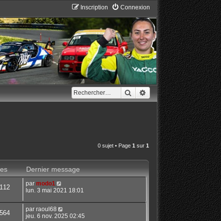
Inscription
Connexion
Rechercher
Recherche avancée
0 sujet • Page
1
sur
1
es
Dernier message
par
modo1
112
lun. 3 mai 2021 18:01
par
raoul68
564
jeu. 6 nov. 2025 02:45