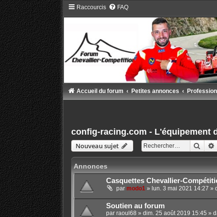
Raccourcis
FAQ
Accueil du forum
Petites annonces
Profession
config-racing.com - L'équipement 
Rech
Nouveau sujet
Annonces
Casquettes Chevallier-Compétiti
par
modo1
»
lun. 3 mai 2021 14:27
» 
Soutien au forum
par
raoul68
»
dim. 25 août 2019 15:45
» d