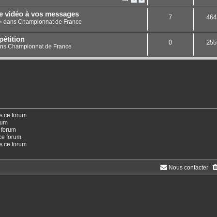
ne vidéo à vos messages
7
464
» dans
Championnat de France
étition
0
255
ans
Championnat de France
s ce forum
rum
 forum
ce forum
ns ce forum
Nous contacter