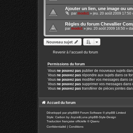
Ajouter un lien, une image ou u
par
modo1
»
jeu. 20 août 2009 17:50
Règles du forum Chevallier Comp
par
modo1
»
jeu. 20 août 2009 16:50
» d
Nouveau sujet
Revenir à l’accueil du forum
Permissions du forum
Vous
ne pouvez pas
publier de nouveaux sujets dan
Vous
ne pouvez pas
répondre aux sujets dans ce fo
Vous
ne pouvez pas
modifier vos messages dans ce
Vous
ne pouvez pas
supprimer vos messages dans 
Vous
ne pouvez pas
transférer de pièces jointes da
Accueil du forum
Développé par
phpBB
® Forum Software © phpBB Limited
Style: Carbon by Joyce&Luna
phpBB-Style-Design
Traduction française officielle
©
Qiaeru
Confidentialité
|
Conditions