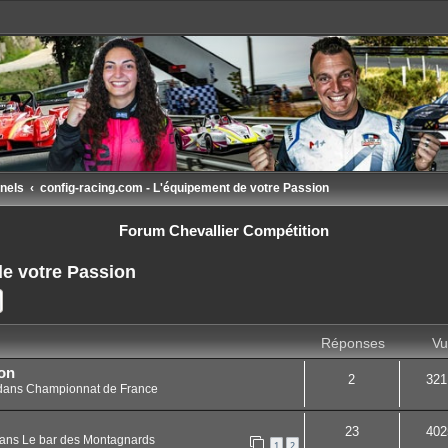
nels
config-racing.com - L'équipement de votre Passion
Forum Chevallier Compétition
de votre Passion
ercher
Recherche avancée
Réponses
Vu
on
2
321
dans
Championnat de France
23
402
ans
Le bar des Montagnards
1
2