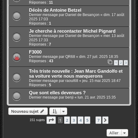
Réponses :
11
Décès de Antoine Betzel
Dernier message par
Daniel de Besançon
«
dim. 17 août
2025 17:03
Réponses :
1
Je cherche à recontacter Michel Pignard
Dernier message par
Daniel de Besançon
«
mer. 13 août
2025 17:33
Réponses :
7
F3000
Dernier message par
QR68
«
dim. 27 juil. 2025 18:35
Réponses :
43
1
2
3
Très triste nouvelle : Jean Marc Gandolfo et
sa voiture verte nous manquerons
Dernier message par
raoul68
«
jeu. 15 mai 2025 18:47
Réponses :
5
Que sont elles devenues ?
Dernier message par
benji
«
lun. 21 avr. 2025 15:35
Nouveau sujet
Page
1
sur
7
1
2
3
4
5
7
Suivant
151 sujets
…
Aller