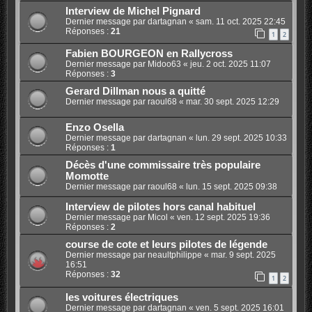
Interview de Michel Pignard
Dernier message par
dartagnan
«
sam. 11 oct. 2025 22:45
Réponses :
21
1
2
Fabien BOURGEON en Rallycross
Dernier message par
Midoo63
«
jeu. 2 oct. 2025 11:07
Réponses :
3
Gerard Dillman nous a quitté
Dernier message par
raoul68
«
mar. 30 sept. 2025 12:29
Enzo Osella
Dernier message par
dartagnan
«
lun. 29 sept. 2025 10:33
Réponses :
1
Décès d'une commissaire très populaire
Momotte
Dernier message par
raoul68
«
lun. 15 sept. 2025 09:38
Interview de pilotes hors canal habituel
Dernier message par
Micol
«
ven. 12 sept. 2025 19:36
Réponses :
2
course de cote et leurs pilotes de légende
Dernier message par
neaultphilippe
«
mar. 9 sept. 2025
16:51
Réponses :
32
1
2
les voitures électriques
Dernier message par
dartagnan
«
ven. 5 sept. 2025 16:01