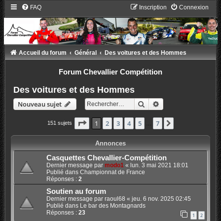
FAQ
Inscription
Connexion
Accueil du forum
Général
Des voitures et des Hommes
Forum Chevallier Compétition
Des voitures et des Hommes
Rechercher
Recherche avancée
Nouveau sujet
Page
1
sur
7
1
2
3
4
5
7
Suivant
151 sujets
…
Annonces
Casquettes Chevallier-Compétition
Dernier message par
modo1
«
lun. 3 mai 2021 18:01
Publié dans
Championnat de France
Réponses :
2
Soutien au forum
Dernier message par
raoul68
«
jeu. 6 nov. 2025 02:45
Publié dans
Le bar des Montagnards
Réponses :
23
1
2