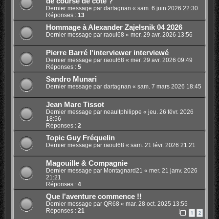
de course de cote ?
Dernier message par
dartagnan
«
sam. 6 juin 2026 22:30
Réponses :
13
Hommage à Alexander Zajelsnik 04 2026
Dernier message par
raoul68
«
mer. 29 avr. 2026 13:56
Pierre Barré l'interviewer interviewé
Dernier message par
raoul68
«
mer. 29 avr. 2026 09:49
Réponses :
5
Sandro Munari
Dernier message par
dartagnan
«
sam. 7 mars 2026 18:45
Jean Marc Tissot
Dernier message par
neaultphilippe
«
jeu. 26 févr. 2026
18:56
Réponses :
2
Topic Guy Fréquelin
Dernier message par
raoul68
«
sam. 21 févr. 2026 21:21
Magouille & Compagnie
Dernier message par
Montagnard21
«
mer. 21 janv. 2026
21:21
Réponses :
4
Que l'aventure commence !!
Dernier message par
QR68
«
mar. 28 oct. 2025 13:55
Réponses :
21
1
2