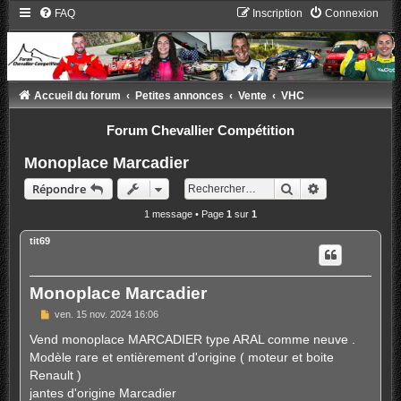
FAQ
Inscription
Connexion
Accueil du forum
Petites annonces
Vente
VHC
Forum Chevallier Compétition
Monoplace Marcadier
Rechercher
Recherche ava
Répondre
1 message • Page
1
sur
1
tit69
Monoplace Marcadier
M
ven. 15 nov. 2024 16:06
e
s
Vend monoplace MARCADIER type ARAL comme neuve .
s
Modèle rare et entièrement d'origine ( moteur et boite
a
g
Renault )
e
jantes d'origine Marcadier