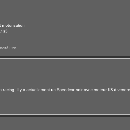
t motorisation
ar s3
odifié 1 fois.
do racing. Il y a actuellement un Speedcar noir avec moteur K8 à vendre