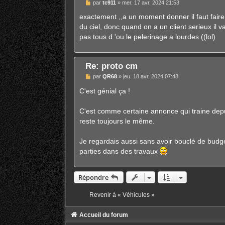
M
par
tc911
»
mer. 17 avr. 2024 21:53
e
s
exactement ,,a un moment donner il faut faire 
s
du ciel, donc quand on a un client serieux il 
a
g
pas tous d 'ou le pelerinage a lourdes ((lol)
e
Re: proto cm
M
par
QR68
»
jeu. 18 avr. 2024 07:48
e
s
C'est génial ça !
s
a
g
C'est comme certaine annonce qui traine depu
e
reste toujours le même.
Je regardais aussi sans avoir bouclé de budget
parties dans des travaux
Répondre
Revenir à « Véhicules »
Accueil du forum