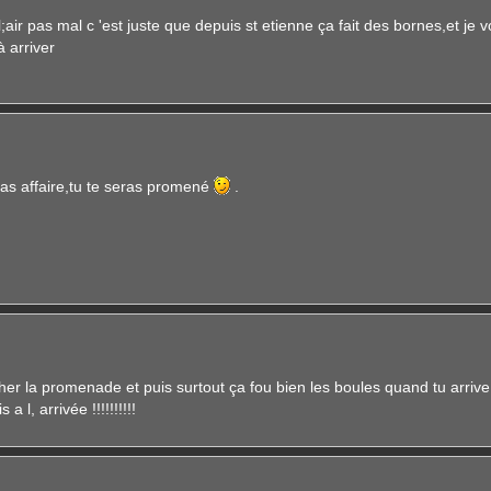
a l;air pas mal c 'est juste que depuis st etienne ça fait des bornes,et je 
 arriver
pas affaire,tu te seras promené
.
er la promenade et puis surtout ça fou bien les boules quand tu arrive
l, arrivée !!!!!!!!!!