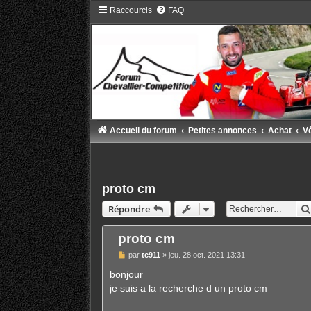
Raccourcis
FAQ
Accueil du forum
Petites annonces
Achat
V
proto cm
Répondre
proto cm
M
par
tc911
»
jeu. 28 oct. 2021 13:31
e
s
bonjour
s
je suis a la recherche d un proto cm
a
g
e