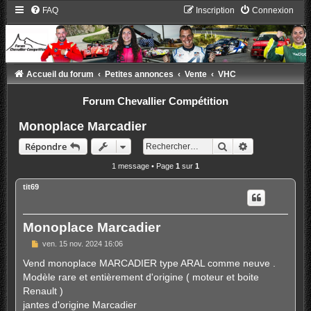
FAQ
Inscription
Connexion
Accueil du forum
Petites annonces
Vente
VHC
Forum Chevallier Compétition
Monoplace Marcadier
Rechercher
Recherche ava
Répondre
1 message • Page
1
sur
1
tit69
Monoplace Marcadier
M
ven. 15 nov. 2024 16:06
e
s
Vend monoplace MARCADIER type ARAL comme neuve .
s
Modèle rare et entièrement d'origine ( moteur et boite
a
g
Renault )
e
jantes d'origine Marcadier