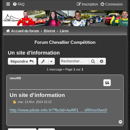
FAQ
Inscription
Connexion
Accueil du forum
Bistrot
Liens
Forum Chevallier Compétition
Un site d'information
Rechercher
Recherche ava
Répondre
1 message • Page
1
sur
1
raoul68
Un site d'information
M
mar. 13 févr. 2024 22:22
e
s
http://www.pilote-info.fr/?fbclid=IwAR1 ... sRfmxr0wx0
s
a
g
H
e
a
u