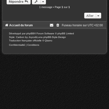
Répondre
t
1 message • Page
1
sur
1
Aller
Accueil du forum
Fuseau horaire sur
UTC+02:00
Développé par
phpBB
® Forum Software © phpBB Limited
Style: Carbon by Joyce&Luna
phpBB-Style-Design
Traduction française officielle
©
Qiaeru
Confidentialité
|
Conditions