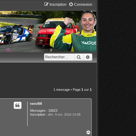
Inscription
Connexion
Rechercher
Recherche avancée
1 message • Page
1
sur
1
raoul68
Messages :
10623
Inscription :
dim. 9 oct. 2016 14:08
H