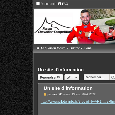
Raccourcis
FAQ
Accueil du forum
Bistrot
Liens
Un site d'information
Répondre
Un site d'information
M
par
raoul68
»
mar. 13 févr. 2024 22:22
e
s
http://www.pilote-info.fr/?fbclid=IwAR1 ... sR
s
a
g
e