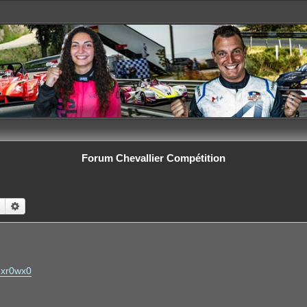
Forum Chevallier Compétition
Rechercher
Recherche avancée
fmxr0wx0