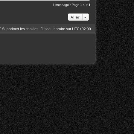
a
u
1 message • Page
1
sur
1
t
Aller
Supprimer les cookies
Fuseau horaire sur
UTC+02:00