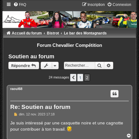
FAQ
Inscription
Connexion
Accueil du forum
Bistrot
Le bar des Montagnards
Forum Chevallier Compétition
Soutien au forum
Rechercher
Recherche ava
Répondre
1
2
Précédent
24 messages
raoul68
Re: Soutien au forum
M
dim. 12 nov. 2023 17:18
e
s
Je suis intéressé par une casquette noire et une cagnotte
s
pour contribuer à ton travail.
a
g
H
e