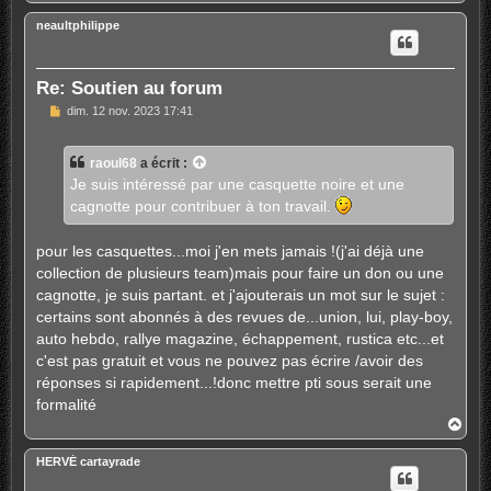
a
u
neaultphilippe
t
Re: Soutien au forum
M
dim. 12 nov. 2023 17:41
e
s
s
raoul68
a écrit :
a
g
Je suis intéressé par une casquette noire et une
e
cagnotte pour contribuer à ton travail.
pour les casquettes...moi j'en mets jamais !(j'ai déjà une
collection de plusieurs team)mais pour faire un don ou une
cagnotte, je suis partant. et j'ajouterais un mot sur le sujet :
certains sont abonnés à des revues de...union, lui, play-boy,
auto hebdo, rallye magazine, échappement, rustica etc...et
c'est pas gratuit et vous ne pouvez pas écrire /avoir des
réponses si rapidement...!donc mettre pti sous serait une
formalité
H
a
u
HERVÉ cartayrade
t