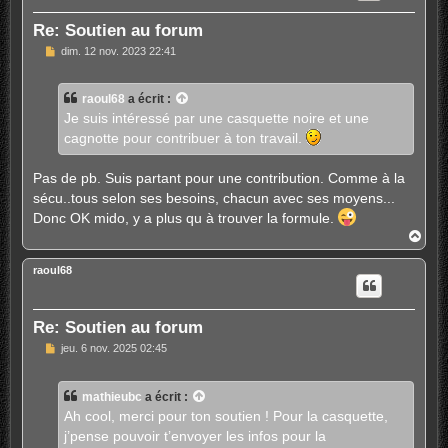
Re: Soutien au forum
M
dim. 12 nov. 2023 22:41
e
s
s
raoul68
a écrit :
a
g
Je suis intéressé par une casquette noire et une
e
cagnotte pour contribuer à ton travail.
Pas de pb. Suis partant pour une contribution. Comme à la
sécu..tous selon ses besoins, chacun avec ses moyens...
Donc OK mido, y a plus qu à trouver la formule.
H
a
u
raoul68
t
Re: Soutien au forum
M
jeu. 6 nov. 2025 02:45
e
s
s
mathieubc
a écrit :
a
g
Ah cool, merci pour ton soutien ! Pour la casquette,
e
j’pense pouvoir t’envoyer les infos pour la