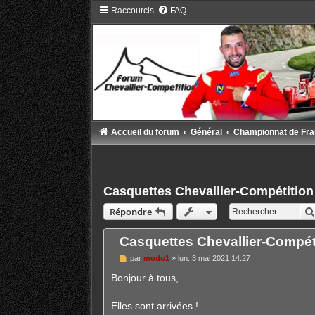
Raccourcis
FAQ
Accueil du forum
Général
Championnat de Fr
Casquettes Chevallier-Compétition
Répondre
Casquettes Chevallier-Compét
M
par
modo1
»
lun. 3 mai 2021 14:27
e
s
Bonjour à tous,
s
a
g
Elles sont arrivées !
e