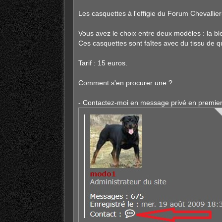
Les casquettes à l'effigie du Forum Chevallie
Vous avez le choix entre deux modèles : la ble
Ces casquettes sont faîtes avec du tissu de qu
Tarif : 15 euros.
Comment s'en procurer une ?
- Contactez-moi en message privé en premier lie