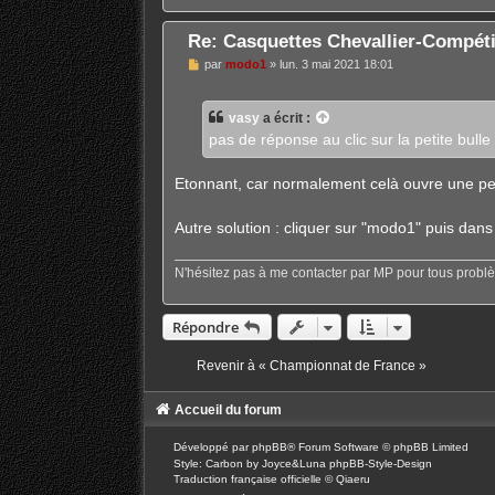
e
Re: Casquettes Chevallier-Compéti
M
par
modo1
»
lun. 3 mai 2021 18:01
e
s
s
vasy
a écrit :
a
g
pas de réponse au clic sur la petite bulle 
e
Etonnant, car normalement celà ouvre une pet
Autre solution : cliquer sur "modo1" puis dans
N'hésitez pas à me contacter par MP pour tous probl
Répondre
Revenir à « Championnat de France »
Accueil du forum
Développé par
phpBB
® Forum Software © phpBB Limited
Style: Carbon by Joyce&Luna
phpBB-Style-Design
Traduction française officielle
©
Qiaeru