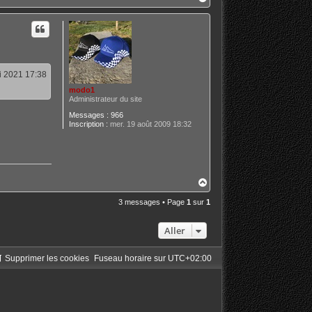
a
u
t
i 2021 17:38
modo1
Administrateur du site
Messages :
966
Inscription :
mer. 19 août 2009 18:32
H
a
u
3 messages • Page
1
sur
1
t
Aller
Supprimer les cookies
Fuseau horaire sur
UTC+02:00