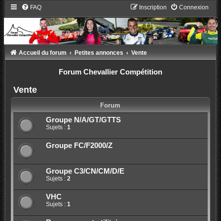
FAQ
Inscription
Connexion
Accueil du forum
Petites annonces
Vente
Forum Chevallier Compétition
Vente
Forum
Groupe N/A/GT/GTTS
Sujets :
1
Groupe FC/F2000/Z
Groupe C3/CN/CM/D/E
Sujets :
2
VHC
Sujets :
1