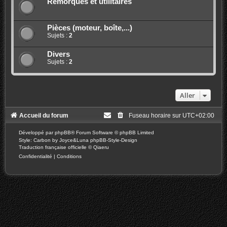
Remorques et utilitaires
Pièces (moteur, boîte,...)
Sujets :
2
Divers
Sujets :
2
Aller
Accueil du forum
Fuseau horaire sur
UTC+02:00
Développé par
phpBB
® Forum Software © phpBB Limited
Style: Carbon by Joyce&Luna
phpBB-Style-Design
Traduction française officielle
©
Qiaeru
Confidentialité
|
Conditions