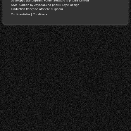
Développé par
phpBB
® Forum Software © phpBB Limited
Style: Carbon by Joyce&Luna
phpBB-Style-Design
Traduction française officielle
©
Qiaeru
Confidentialité
|
Conditions