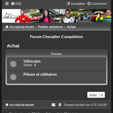
FAQ
Inscription
Connexion
Accueil du forum
Petites annonces
Achat
Forum Chevallier Compétition
Achat
Forum
Véhicules
Sujets :
2
Pièces et utilitaires
Aller
Accueil du forum
Fuseau horaire sur
UTC+02:00