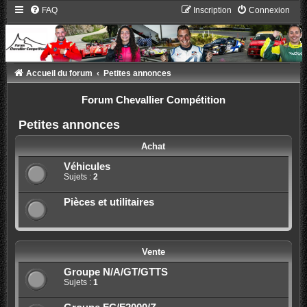
FAQ
Inscription
Connexion
Accueil du forum
Petites annonces
Forum Chevallier Compétition
Petites annonces
Achat
Véhicules
Sujets :
2
Pièces et utilitaires
Vente
Groupe N/A/GT/GTTS
Sujets :
1