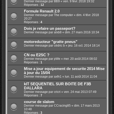
Dernier message par
tit69
«
ven. 9 févr. 2018 19:32
Réponses :
12
Formule Renault 2.0
Dernier message par
The computer
«
dim. 4 févr. 2018
20:27
Réponses :
4
Dois je refaire un passeport?
Dernier message par
alxb8
«
dim. 27 mars 2016 10:34
motoreducteur "gratte pneus"
Dernier message par
cédric b
«
jeu. 16 oct. 2014 18:14
CN ou E2SC ?
Dernier message par
pWe
«
mer. 20 août 2014 08:02
Réponses :
1
Mise a jour equipement de securite 2014 Mise
à jour du 15/04
Dernier message par
axfn1
«
lun. 11 août 2014 11:04
kIT SEQUENTIEL SUR BOITE DE F3B
DALLARA
Dernier message par
cricri
«
ven. 24 mai 2013 07:49
Réponses :
7
course de slalom
Dernier message par
CCracing85
«
dim. 17 mars 2013
10:48
Réponses :
3