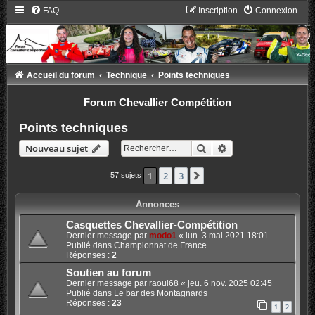
FAQ
Inscription
Connexion
Accueil du forum
Technique
Points techniques
Forum Chevallier Compétition
Points techniques
Rechercher
Recherche avancée
Nouveau sujet
1
2
3
Suivant
57 sujets
Annonces
Casquettes Chevallier-Compétition
Dernier message par
modo1
«
lun. 3 mai 2021 18:01
Publié dans
Championnat de France
Réponses :
2
Soutien au forum
Dernier message par
raoul68
«
jeu. 6 nov. 2025 02:45
Publié dans
Le bar des Montagnards
Réponses :
23
1
2