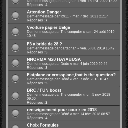
Dernier message par
dartagnan
«
ven. 18 févr. 2022 18:33
Réponses :
4
Attention Danger
Dernier message par
tc911
«
mar. 7 déc. 2021 21:17
Réponses :
7
Vvoiture papier Belge
Dernier message par
The computer
«
sam. 24 août 2019
10:48
F3 a bride de 28 ?
Dernier message par
dartagnan
«
ven. 5 juil. 2019 15:42
Réponses :
5
NNORMA M20 HAYABUSA
Dernier message par
Dédé
«
mar. 4 juin 2019 20:44
Réponses :
3
Flatplane or crossplane,that is the question?
Dernier message par
Dédé
«
ven. 7 déc. 2018 10:47
Réponses :
5
BRC / FUN boost
Dernier message par
The computer
«
lun. 5 nov. 2018
09:00
Réponses :
2
renseignement pour courir en 2018
Dernier message par
Dédé
«
mer. 14 févr. 2018 08:57
Réponses :
4
Choix Formules