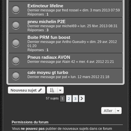
Extincteur lifeline
Dernier message par
fred rossel
«
dim. 3 mars 2013 07:59
Réponses :
1
pneu michelin P2E
Dernier message par
michel69
«
lun. 25 févr. 2013 08:31
Réponses :
3
Boite PRM fun boost
Dernier message par
Antho Gueudry
«
dim. 29 avr. 2012
01:20
Réponses :
1
Pneus radiaux AVON
Dernier message par
Alain 42
«
mer. 4 avr. 2012 21:21
cale moyeu gt turbo
Dernier message par
pat
«
lun. 12 mars 2012 21:18
Nouveau sujet
1
2
3
Suivant
57 sujets
Aller
Permissions du forum
Vous
ne pouvez pas
publier de nouveaux sujets dans ce forum