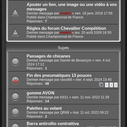
Ajouter un lien, une image ou une vidéo à vos
messages
Dernier message par
modo1
«
ven. 18 janv. 2019 17:56
Publié dans
Championnat de France
Réponses :
7
Règles du forum Chevallier Compétition
Dernier message par
modo1
«
jeu. 20 août 2009 16:50
Publié dans
Championnat de France
Sujets
Passages de chicanes
Dernier message par
Daniel de Besançon
«
ven. 4 oct.
2024 17:12
Réponses :
1
Fin des pneumatiques 13 pouces
Dernier message par
raoul68
«
mer. 4 sept. 2024 15:45
Réponses :
48
1
2
3
gomme AVON
Dernier message par
tc911
«
sam. 11 nov. 2023 11:39
Réponses :
14
Palettes au volant
Dernier message par
QR68
«
mar. 11 oct. 2022 09:22
Réponses :
2
Barra antirollio contrattiva