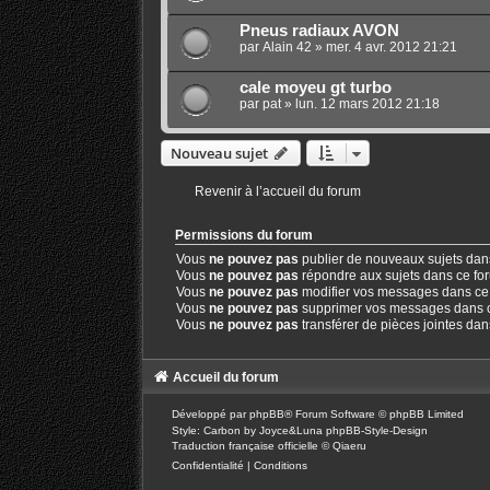
Pneus radiaux AVON
par
Alain 42
»
mer. 4 avr. 2012 21:21
cale moyeu gt turbo
par
pat
»
lun. 12 mars 2012 21:18
Nouveau sujet
Revenir à l’accueil du forum
Permissions du forum
Vous
ne pouvez pas
publier de nouveaux sujets dan
Vous
ne pouvez pas
répondre aux sujets dans ce fo
Vous
ne pouvez pas
modifier vos messages dans ce
Vous
ne pouvez pas
supprimer vos messages dans 
Vous
ne pouvez pas
transférer de pièces jointes da
Accueil du forum
Développé par
phpBB
® Forum Software © phpBB Limited
Style: Carbon by Joyce&Luna
phpBB-Style-Design
Traduction française officielle
©
Qiaeru
Confidentialité
|
Conditions