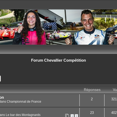
Forum Chevallier Compétition
ercher
Recherche avancée
Réponses
Vu
on
2
321
dans
Championnat de France
23
402
ans
Le bar des Montagnards
1
2