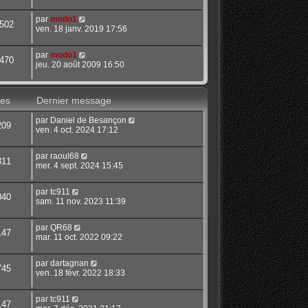
par
modo1
502
ven. 18 janv. 2019 17:56
par
modo1
470
jeu. 20 août 2009 16:50
es
Dernier message
par
Daniel de Besançon
209
ven. 4 oct. 2024 17:12
par
raoul68
811
mer. 4 sept. 2024 15:45
par
tc911
040
sam. 11 nov. 2023 11:39
par
QR68
147
mar. 11 oct. 2022 09:22
par
dartagnan
745
ven. 18 févr. 2022 18:33
par
tc911
147