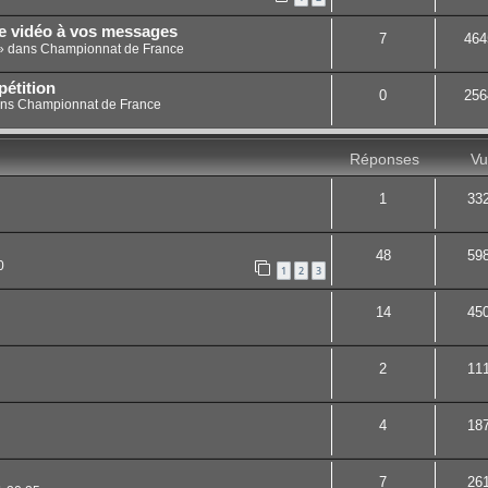
ne vidéo à vos messages
7
464
» dans
Championnat de France
étition
0
256
ans
Championnat de France
Réponses
Vu
1
33
48
59
0
1
2
3
14
45
2
11
4
18
7
26