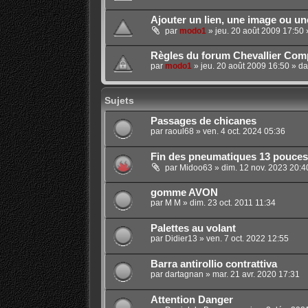
Ajouter un lien, une image ou u
par
modo1
»
jeu. 20 août 2009 17:50
Règles du forum Chevallier Comp
par
modo1
»
jeu. 20 août 2009 16:50
» d
Sujets
Passages de chicanes
par
raoul68
»
ven. 4 oct. 2024 05:36
Fin des pneumatiques 13 pouces
par
Midoo63
»
dim. 12 nov. 2023 20:4
gomme AVON
par
M M
»
dim. 23 oct. 2011 11:34
Palettes au volant
par
Didier13
»
ven. 7 oct. 2022 12:55
Barra antirollio contrattiva
par
dartagnan
»
mar. 21 avr. 2020 17:31
Attention Danger