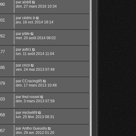
par
alxb8
990
dim. 27 mars 2016 10:34
par
cédric b
931
jeu. 16 oct. 2014 18:14
par
pWe
262
mer. 20 août 2014 08:02
par
axfn1
177
lun. 11 août 2014 11:04
par
cricri
495
ven. 24 mai 2013 07:49
par
CCracing85
879
dim. 17 mars 2013 10:48
par
fred rossel
833
dim. 3 mars 2013 07:59
par
michel69
958
lun. 25 févr. 2013 08:31
par
Antho Gueudry
057
dim. 29 avr. 2012 01:20