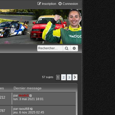
Inscription
Connexion
Rechercher
Recherche avancée
1
2
3
Suivant
57 sujets
es
Dernier message
par
modo1
212
lun. 3 mai 2021 18:01
par
raoul68
787
jeu. 6 nov. 2025 02:45