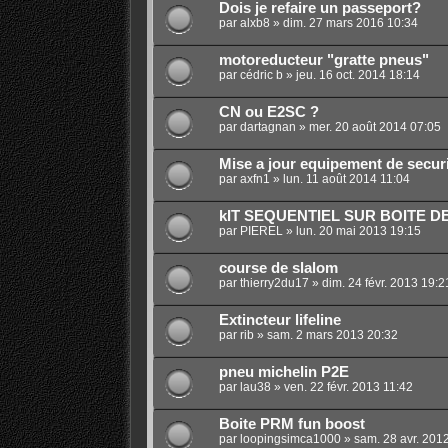
Dois je refaire un passeport?
par
alxb8
»
dim. 27 mars 2016 10:34
motoreducteur "gratte pneus"
par
cédric b
»
jeu. 16 oct. 2014 18:14
CN ou E2SC ?
par
dartagnan
»
mer. 20 août 2014 07:05
Mise a jour equipement de securi
par
axfn1
»
lun. 11 août 2014 11:04
kIT SEQUENTIEL SUR BOITE D
par
PIEREL
»
lun. 20 mai 2013 19:15
course de slalom
par
thierry2du17
»
dim. 24 févr. 2013 19:2
Extincteur lifeline
par
rib
»
sam. 2 mars 2013 20:32
pneu michelin P2E
par
lau38
»
ven. 22 févr. 2013 11:42
Boite PRM fun boost
par
loopingsimca1000
»
sam. 28 avr. 201