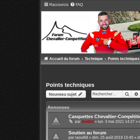
Raccourcis
FAQ
Accueil du forum
Technique
Points techniques
Points techniques
Rech
Nouveau sujet
Annonces
Casquettes Chevallier-Compétiti
par
modo1
»
lun. 3 mai 2021 14:27
» 
Soutien au forum
par
raoul68
»
dim. 25 août 2019 15:45
» d