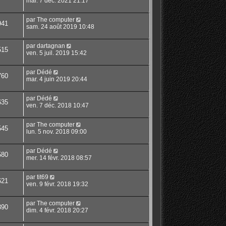
mar. 7 déc. 2021 21:17
par
The computer
941
sam. 24 août 2019 10:48
par
dartagnan
515
ven. 5 juil. 2019 15:42
par
Dédé
760
mar. 4 juin 2019 20:44
par
Dédé
635
ven. 7 déc. 2018 10:47
par
The computer
545
lun. 5 nov. 2018 09:00
par
Dédé
580
mer. 14 févr. 2018 08:57
par
tit69
621
ven. 9 févr. 2018 19:32
par
The computer
390
dim. 4 févr. 2018 20:27