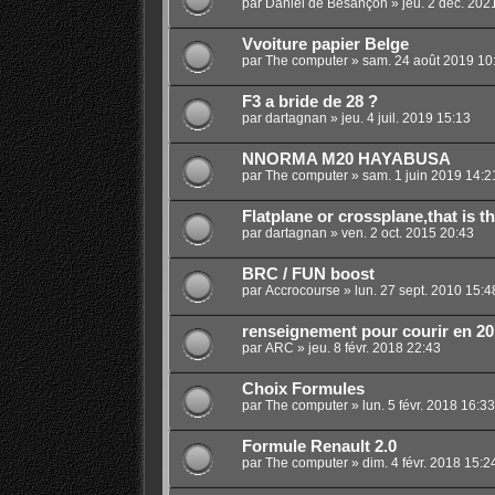
par
Daniel de Besançon
»
jeu. 2 déc. 202
Vvoiture papier Belge
par
The computer
»
sam. 24 août 2019 10
F3 a bride de 28 ?
par
dartagnan
»
jeu. 4 juil. 2019 15:13
NNORMA M20 HAYABUSA
par
The computer
»
sam. 1 juin 2019 14:2
Flatplane or crossplane,that is t
par
dartagnan
»
ven. 2 oct. 2015 20:43
BRC / FUN boost
par
Accrocourse
»
lun. 27 sept. 2010 15:4
renseignement pour courir en 20
par
ARC
»
jeu. 8 févr. 2018 22:43
Choix Formules
par
The computer
»
lun. 5 févr. 2018 16:33
Formule Renault 2.0
par
The computer
»
dim. 4 févr. 2018 15:2