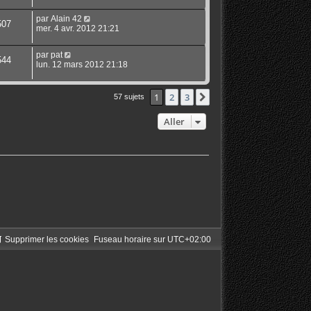
par
Alain 42
507
mer. 4 avr. 2012 21:21
par
pat
544
lun. 12 mars 2012 21:18
1
2
3
Suivant
57 sujets
Aller
Supprimer les cookies
Fuseau horaire sur
UTC+02:00