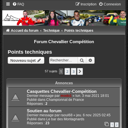
FAQ
Inscription
Connexion
Accueil du forum
Technique
Points techniques
Forum Chevallier Compétition
Points techniques
Rechercher
Recherche avancée
Nouveau sujet
1
2
3
Suivant
57 sujets
Annonces
Casquettes Chevallier-Compétition
Dernier message par
modo1
«
lun. 3 mai 2021 18:01
Publié dans
Championnat de France
Réponses :
2
Soutien au forum
Dernier message par
raoul68
«
jeu. 6 nov. 2025 02:45
Publié dans
Le bar des Montagnards
Réponses :
23
1
2