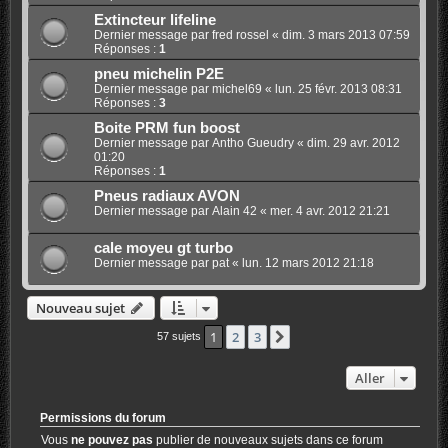
Extincteur lifeline
Dernier message par
fred rossel
«
dim. 3 mars 2013 07:59
Réponses :
1
pneu michelin P2E
Dernier message par
michel69
«
lun. 25 févr. 2013 08:31
Réponses :
3
Boite PRM fun boost
Dernier message par
Antho Gueudry
«
dim. 29 avr. 2012
01:20
Réponses :
1
Pneus radiaux AVON
Dernier message par
Alain 42
«
mer. 4 avr. 2012 21:21
cale moyeu gt turbo
Dernier message par
pat
«
lun. 12 mars 2012 21:18
Nouveau sujet
1
2
3
Suivant
57 sujets
Aller
Permissions du forum
Vous
ne pouvez pas
publier de nouveaux sujets dans ce forum