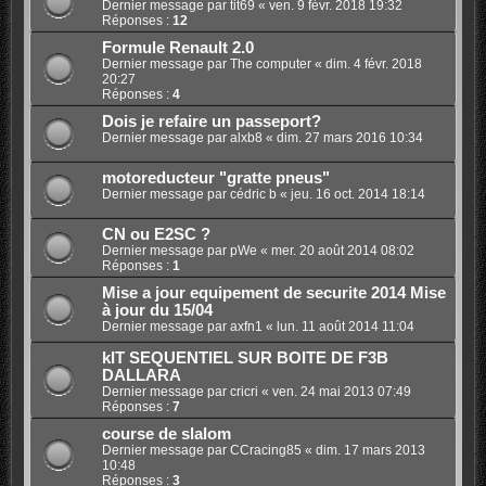
Dernier message par
tit69
«
ven. 9 févr. 2018 19:32
Réponses :
12
Formule Renault 2.0
Dernier message par
The computer
«
dim. 4 févr. 2018
20:27
Réponses :
4
Dois je refaire un passeport?
Dernier message par
alxb8
«
dim. 27 mars 2016 10:34
motoreducteur "gratte pneus"
Dernier message par
cédric b
«
jeu. 16 oct. 2014 18:14
CN ou E2SC ?
Dernier message par
pWe
«
mer. 20 août 2014 08:02
Réponses :
1
Mise a jour equipement de securite 2014 Mise
à jour du 15/04
Dernier message par
axfn1
«
lun. 11 août 2014 11:04
kIT SEQUENTIEL SUR BOITE DE F3B
DALLARA
Dernier message par
cricri
«
ven. 24 mai 2013 07:49
Réponses :
7
course de slalom
Dernier message par
CCracing85
«
dim. 17 mars 2013
10:48
Réponses :
3