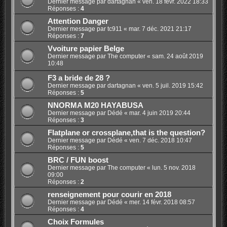
Dernier message par
dartagnan
«
ven. 18 févr. 2022 18:33
Réponses :
4
Attention Danger
Dernier message par
tc911
«
mar. 7 déc. 2021 21:17
Réponses :
7
Vvoiture papier Belge
Dernier message par
The computer
«
sam. 24 août 2019
10:48
F3 a bride de 28 ?
Dernier message par
dartagnan
«
ven. 5 juil. 2019 15:42
Réponses :
5
NNORMA M20 HAYABUSA
Dernier message par
Dédé
«
mar. 4 juin 2019 20:44
Réponses :
3
Flatplane or crossplane,that is the question?
Dernier message par
Dédé
«
ven. 7 déc. 2018 10:47
Réponses :
5
BRC / FUN boost
Dernier message par
The computer
«
lun. 5 nov. 2018
09:00
Réponses :
2
renseignement pour courir en 2018
Dernier message par
Dédé
«
mer. 14 févr. 2018 08:57
Réponses :
4
Choix Formules