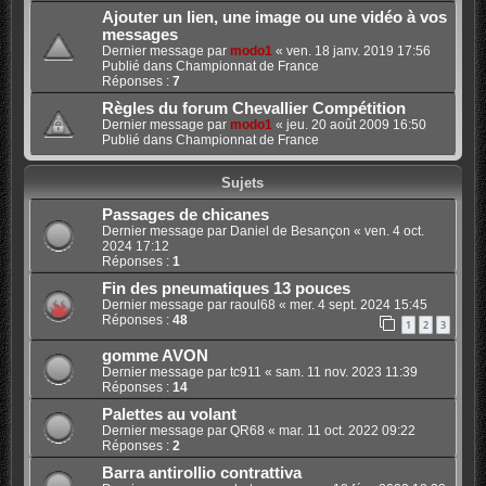
Ajouter un lien, une image ou une vidéo à vos
messages
Dernier message par
modo1
«
ven. 18 janv. 2019 17:56
Publié dans
Championnat de France
Réponses :
7
Règles du forum Chevallier Compétition
Dernier message par
modo1
«
jeu. 20 août 2009 16:50
Publié dans
Championnat de France
Sujets
Passages de chicanes
Dernier message par
Daniel de Besançon
«
ven. 4 oct.
2024 17:12
Réponses :
1
Fin des pneumatiques 13 pouces
Dernier message par
raoul68
«
mer. 4 sept. 2024 15:45
Réponses :
48
1
2
3
gomme AVON
Dernier message par
tc911
«
sam. 11 nov. 2023 11:39
Réponses :
14
Palettes au volant
Dernier message par
QR68
«
mar. 11 oct. 2022 09:22
Réponses :
2
Barra antirollio contrattiva