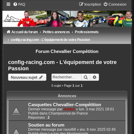
FAQ
Inscription
Connexion
Accueil du forum
Petites annonces
Professionnels
config-racing.com - L'équipement de votre Passion
Forum Chevallier Compétition
config-racing.com - L'équipement de votre
Passion
Rechercher
Recherche avancée
Nouveau sujet
0 sujet • Page
1
sur
1
Annonces
Casquettes Chevallier-Compétition
Dernier message par
modo1
«
lun. 3 mai 2021 18:01
Publié dans
Championnat de France
Réponses :
2
Soutien au forum
Dernier message par
raoul68
«
jeu. 6 nov. 2025 02:45
Publié dans
Le bar des Montagnards