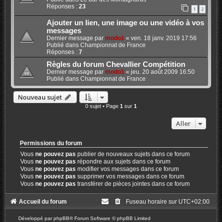
Réponses :
23
1
2
Ajouter un lien, une image ou une vidéo à vos
messages
Dernier message par
modo1
«
ven. 18 janv. 2019 17:56
Publié dans
Championnat de France
Réponses :
7
Règles du forum Chevallier Compétition
Dernier message par
modo1
«
jeu. 20 août 2009 16:50
Publié dans
Championnat de France
Nouveau sujet
0 sujet • Page
1
sur
1
Aller
Permissions du forum
Vous
ne pouvez pas
publier de nouveaux sujets dans ce forum
Vous
ne pouvez pas
répondre aux sujets dans ce forum
Vous
ne pouvez pas
modifier vos messages dans ce forum
Vous
ne pouvez pas
supprimer vos messages dans ce forum
Vous
ne pouvez pas
transférer de pièces jointes dans ce forum
Accueil du forum
Fuseau horaire sur
UTC+02:00
Développé par
phpBB
® Forum Software © phpBB Limited