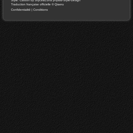
Style: Carbon by Joyce&Luna
phpBB-Style-Design
Traduction française officielle
©
Qiaeru
Confidentialité
|
Conditions