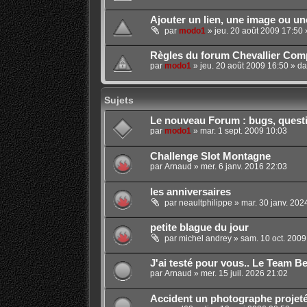
Ajouter un lien, une image ou u
par
modo1
»
jeu. 20 août 2009 17:50
Règles du forum Chevallier Comp
par
modo1
»
jeu. 20 août 2009 16:50
» d
Sujets
Le nouveau Forum : bugs, quest
par
modo1
»
mar. 1 sept. 2009 10:03
Challenge Slot Montagne
par
Arnaud
»
mer. 6 janv. 2016 22:03
les anniversaires
par
neaultphilippe
»
mar. 30 janv. 202
petite blague du jour
par
michel andrey
»
sam. 10 oct. 2009
J'ai testé pour vous.. Le Team Be
par
Arnaud
»
mer. 15 juil. 2026 21:02
Accident un photographe projeté 