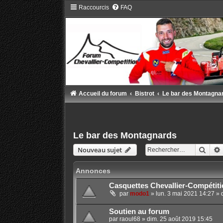
Raccourcis
FAQ
Accueil du forum
Bistrot
Le bar des Montagna
Le bar des Montagnards
Rech
Nouveau sujet
Annonces
Casquettes Chevallier-Compétiti
par
modo1
»
lun. 3 mai 2021 14:27
» 
Soutien au forum
par
raoul68
»
dim. 25 août 2019 15:45