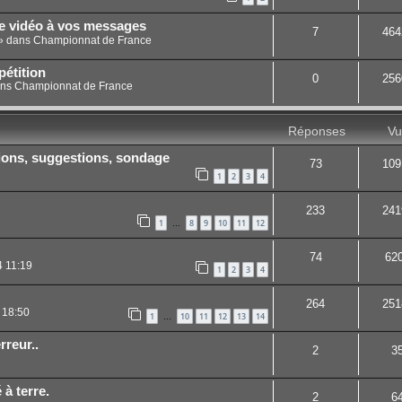
ne vidéo à vos messages
7
464
» dans
Championnat de France
étition
0
256
ans
Championnat de France
Réponses
Vu
ions, suggestions, sondage
73
109
1
2
3
4
233
241
1
8
9
10
11
12
…
74
62
4 11:19
1
2
3
4
264
251
 18:50
1
10
11
12
13
14
…
rreur..
2
3
à terre.
2
6