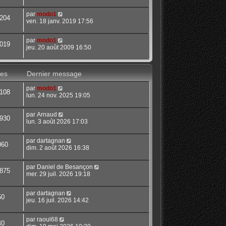
par
modo1
204
ven. 18 janv. 2019 17:56
par
modo1
019
jeu. 20 août 2009 16:50
es
Dernier message
par
modo1
108
lun. 24 nov. 2025 19:05
par
Arnaud
930
lun. 3 août 2026 17:03
par
dartagnan
060
dim. 2 août 2026 16:38
par
Daniel de Besançon
875
mer. 29 juil. 2026 19:18
par
dartagnan
50
jeu. 16 juil. 2026 14:42
par
raoul68
40