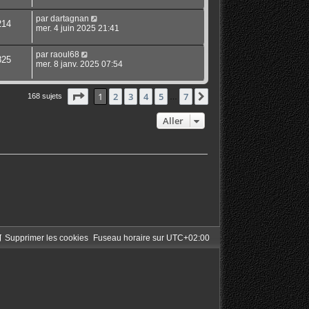
par
dartagnan
214
mer. 4 juin 2025 21:41
par
raoul68
825
mer. 8 janv. 2025 07:54
Page
1
sur
7
1
2
3
4
5
7
Suivant
168 sujets
…
Aller
Supprimer les cookies
Fuseau horaire sur
UTC+02:00