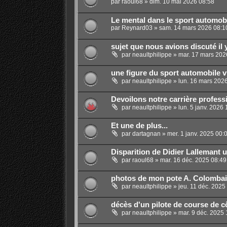
par
raoul68
»
dim. 10 mai 2026 08:58
Le mental dans le sport automob
par
Reynard03
»
sam. 14 mars 2026 08:1
sujet que nous avions discuté il 
par
neaultphilippe
»
mar. 17 mars 202
une figure du sport automobile vi
par
neaultphilippe
»
lun. 16 mars 202
Devoilons notre carrière profess
par
neaultphilippe
»
lun. 5 janv. 2026 
Et une de plus...
par
dartagnan
»
mer. 1 janv. 2025 00:
Disparition de Didier Lallemant 
par
raoul68
»
mar. 16 déc. 2025 08:49
photos de mon pote A. Colomba
par
neaultphilippe
»
jeu. 11 déc. 2025
décès d'un pilote de course de c
par
neaultphilippe
»
mar. 9 déc. 2025 