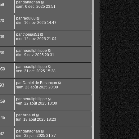
par
dartagnan
59
sam. 6 déc. 2025 23:51
par
raoul68
20
dim. 16 nov. 2025 14:47
par
thomas51
08
mer. 12 nov. 2025 21:04
par
neaultphilippe
36
dim. 9 nov. 2025 20:31
par
neaultphilippe
059
ven. 31 oct. 2025 15:28
par
Daniel de Besançon
93
sam. 23 août 2025 20:09
par
neaultphilippe
269
ven. 22 août 2025 18:00
par
Arnaud
746
lun. 18 août 2025 18:23
par
dartagnan
82
dim. 22 juin 2025 21:37