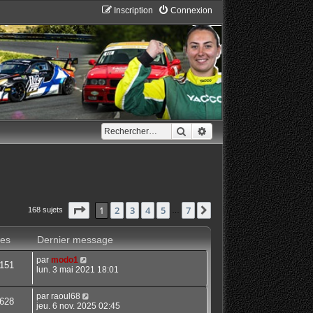
Inscription
Connexion
Rechercher
Recherche avancée
Page
1
sur
7
1
2
3
4
5
7
Suivant
168 sujets
…
es
Dernier message
par
modo1
151
lun. 3 mai 2021 18:01
par
raoul68
628
jeu. 6 nov. 2025 02:45