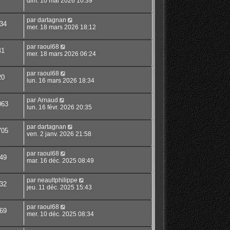
dim. 10 mai 2026 10:39
par
dartagnan
34
mer. 18 mars 2026 18:12
par
raoul68
41
mer. 18 mars 2026 06:24
par
raoul68
20
lun. 16 mars 2026 18:34
par
Arnaud
063
lun. 16 févr. 2026 20:35
par
dartagnan
705
ven. 2 janv. 2026 21:58
par
raoul68
49
mar. 16 déc. 2025 08:49
par
neaultphilippe
32
jeu. 11 déc. 2025 15:43
par
raoul68
69
mer. 10 déc. 2025 08:34