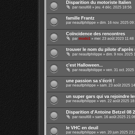
Disparition du motoriste Italien
par
raoul68
»
jeu. 4 déc. 2025 18:56
famille Frantz
par
neaultphilippe
»
dim. 16 nov. 2025 09
Coïncidence des rencontres
par
modo1
»
mer. 23 août 2023 11:48
trouver le nom du pilote d'après 
par
neaultphilippe
»
dim. 9 nov. 2025 
c'est Halloween...
par
neaultphilippe
»
ven. 31 oct. 2025
une passion sa s'écrit !
par
neaultphilippe
»
sam. 23 août 2025 14
un super gars qui va rejoindre le
par
neaultphilippe
»
ven. 22 août 2025 18
Disparition d'Antoine Betzel 08 
par
raoul68
»
sam. 16 août 2025 21:0
le VHC en deuil
par
neaultphilippe
»
ven. 20 juin 2025 23: