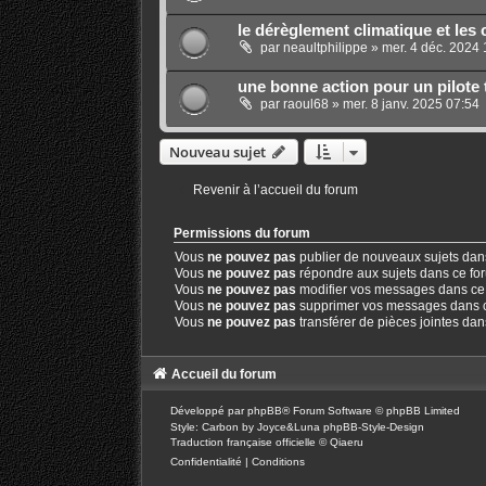
le dérèglement climatique et les 
par
neaultphilippe
»
mer. 4 déc. 2024 
une bonne action pour un pilote t
par
raoul68
»
mer. 8 janv. 2025 07:54
Nouveau sujet
Revenir à l’accueil du forum
Permissions du forum
Vous
ne pouvez pas
publier de nouveaux sujets dan
Vous
ne pouvez pas
répondre aux sujets dans ce fo
Vous
ne pouvez pas
modifier vos messages dans ce
Vous
ne pouvez pas
supprimer vos messages dans 
Vous
ne pouvez pas
transférer de pièces jointes da
Accueil du forum
Développé par
phpBB
® Forum Software © phpBB Limited
Style: Carbon by Joyce&Luna
phpBB-Style-Design
Traduction française officielle
©
Qiaeru
Confidentialité
|
Conditions