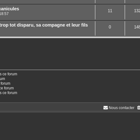
canicules
11
13
18:57
rop tot disparu, sa compagne et leur fils
0
14
s ce forum
rum
 forum
ce forum
ns ce forum
Nous contacter