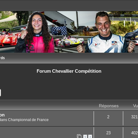
rds
Forum Chevallier Compétition
ercher
Recherche avancée
Réponses
Vu
on
2
321
dans
Championnat de France
23
402
1
2