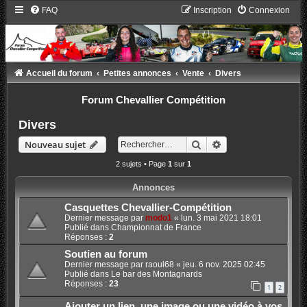
FAQ
Inscription
Connexion
Accueil du forum
Petites annonces
Vente
Divers
Forum Chevallier Compétition
Divers
Rechercher
Recherche avancée
Nouveau sujet
2 sujets • Page
1
sur
1
Annonces
Casquettes Chevallier-Compétition
Dernier message par
modo1
«
lun. 3 mai 2021 18:01
Publié dans
Championnat de France
Réponses :
2
Soutien au forum
Dernier message par
raoul68
«
jeu. 6 nov. 2025 02:45
Publié dans
Le bar des Montagnards
Réponses :
23
1
2
Ajouter un lien, une image ou une vidéo à vos