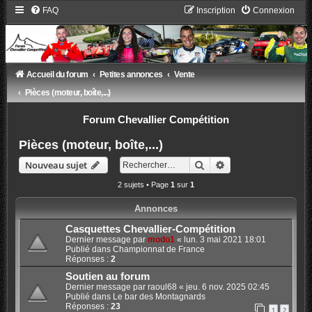
FAQ
Inscription
Connexion
Accueil du forum
Petites annonces
Vente
Pièces (moteur, boîte,...)
Forum Chevallier Compétition
Pièces (moteur, boîte,...)
Rechercher
Recherche avancée
Nouveau sujet
2 sujets • Page
1
sur
1
Annonces
Casquettes Chevallier-Compétition
Dernier message par
modo1
«
lun. 3 mai 2021 18:01
Publié dans
Championnat de France
Réponses :
2
Soutien au forum
Dernier message par
raoul68
«
jeu. 6 nov. 2025 02:45
Publié dans
Le bar des Montagnards
Réponses :
23
1
2