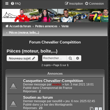
FAQ
Inscription
Connexion
Accueil du forum
Petites annonces
Vente
Pièces (moteur, boîte,...)
Forum Chevallier Compétition
Pièces (moteur, boîte,...)
Rechercher
Recherche avancée
Nouveau sujet
2 sujets • Page
1
sur
1
Annonces
Casquettes Chevallier-Compétition
Dernier message par
modo1
«
lun. 3 mai 2021 18:01
Publié dans
Championnat de France
Réponses :
2
Soutien au forum
Dernier message par
raoul68
«
jeu. 6 nov. 2025 02:45
Publié dans
Le bar des Montagnards
Réponses :
23
1
2