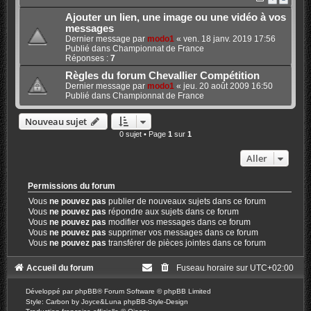
Ajouter un lien, une image ou une vidéo à vos
messages
Dernier message par
modo1
«
ven. 18 janv. 2019 17:56
Publié dans
Championnat de France
Réponses :
7
Règles du forum Chevallier Compétition
Dernier message par
modo1
«
jeu. 20 août 2009 16:50
Publié dans
Championnat de France
Nouveau sujet
0 sujet • Page
1
sur
1
Aller
Permissions du forum
Vous
ne pouvez pas
publier de nouveaux sujets dans ce forum
Vous
ne pouvez pas
répondre aux sujets dans ce forum
Vous
ne pouvez pas
modifier vos messages dans ce forum
Vous
ne pouvez pas
supprimer vos messages dans ce forum
Vous
ne pouvez pas
transférer de pièces jointes dans ce forum
Accueil du forum
Fuseau horaire sur
UTC+02:00
Développé par
phpBB
® Forum Software © phpBB Limited
Style: Carbon by Joyce&Luna
phpBB-Style-Design