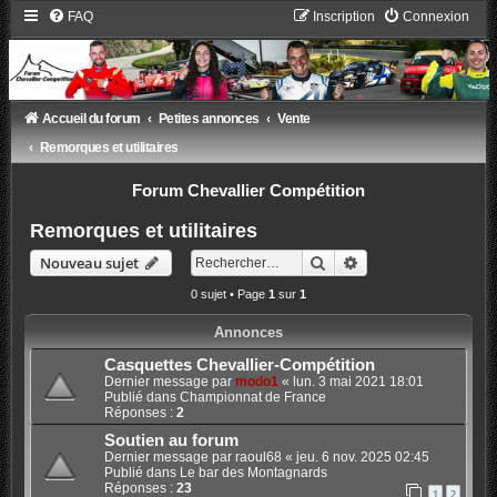
FAQ
Inscription
Connexion
Accueil du forum
Petites annonces
Vente
Remorques et utilitaires
Forum Chevallier Compétition
Remorques et utilitaires
Rechercher
Recherche avancée
Nouveau sujet
0 sujet • Page
1
sur
1
Annonces
Casquettes Chevallier-Compétition
Dernier message par
modo1
«
lun. 3 mai 2021 18:01
Publié dans
Championnat de France
Réponses :
2
Soutien au forum
Dernier message par
raoul68
«
jeu. 6 nov. 2025 02:45
Publié dans
Le bar des Montagnards
Réponses :
23
1
2