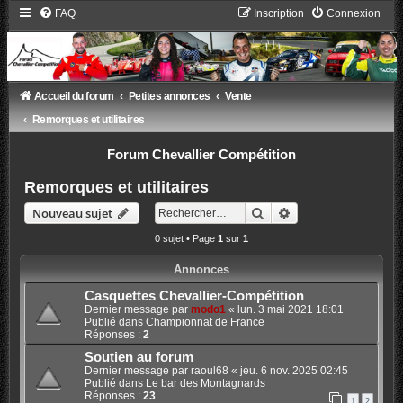
FAQ
Inscription
Connexion
Accueil du forum
Petites annonces
Vente
Remorques et utilitaires
Forum Chevallier Compétition
Remorques et utilitaires
Rechercher
Recherche avancée
Nouveau sujet
0 sujet • Page
1
sur
1
Annonces
Casquettes Chevallier-Compétition
Dernier message par
modo1
«
lun. 3 mai 2021 18:01
Publié dans
Championnat de France
Réponses :
2
Soutien au forum
Dernier message par
raoul68
«
jeu. 6 nov. 2025 02:45
Publié dans
Le bar des Montagnards
Réponses :
23
1
2