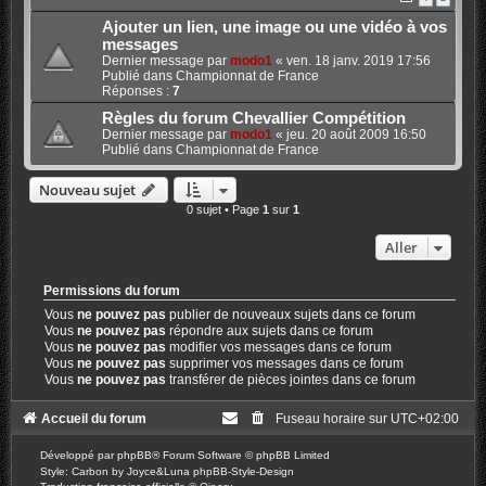
Ajouter un lien, une image ou une vidéo à vos
messages
Dernier message par
modo1
«
ven. 18 janv. 2019 17:56
Publié dans
Championnat de France
Réponses :
7
Règles du forum Chevallier Compétition
Dernier message par
modo1
«
jeu. 20 août 2009 16:50
Publié dans
Championnat de France
Nouveau sujet
0 sujet • Page
1
sur
1
Aller
Permissions du forum
Vous
ne pouvez pas
publier de nouveaux sujets dans ce forum
Vous
ne pouvez pas
répondre aux sujets dans ce forum
Vous
ne pouvez pas
modifier vos messages dans ce forum
Vous
ne pouvez pas
supprimer vos messages dans ce forum
Vous
ne pouvez pas
transférer de pièces jointes dans ce forum
Accueil du forum
Fuseau horaire sur
UTC+02:00
Développé par
phpBB
® Forum Software © phpBB Limited
Style: Carbon by Joyce&Luna
phpBB-Style-Design