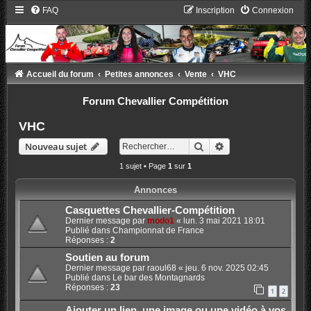
FAQ
Inscription
Connexion
Accueil du forum
Petites annonces
Vente
VHC
Forum Chevallier Compétition
VHC
Rechercher
Recherche avancée
Nouveau sujet
1 sujet • Page
1
sur
1
Annonces
Casquettes Chevallier-Compétition
Dernier message par
modo1
«
lun. 3 mai 2021 18:01
Publié dans
Championnat de France
Réponses :
2
Soutien au forum
Dernier message par
raoul68
«
jeu. 6 nov. 2025 02:45
Publié dans
Le bar des Montagnards
Réponses :
23
1
2
Ajouter un lien, une image ou une vidéo à vos