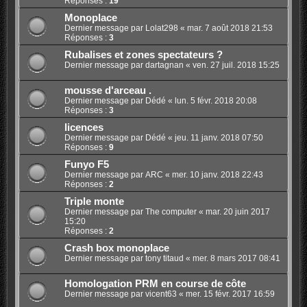
Réponses :
19
Monoplace
Dernier message par
Lolat298
«
mar. 7 août 2018 21:53
Réponses :
3
Rubalises et zones spectateurs ?
Dernier message par
dartagnan
«
ven. 27 juil. 2018 15:25
mousse d'arceau .
Dernier message par
Dédé
«
lun. 5 févr. 2018 20:08
Réponses :
3
licences
Dernier message par
Dédé
«
jeu. 11 janv. 2018 07:50
Réponses :
9
Funyo F5
Dernier message par
ARC
«
mer. 10 janv. 2018 22:43
Réponses :
2
Triple monte
Dernier message par
The computer
«
mar. 20 juin 2017
15:20
Réponses :
2
Crash box monoplace
Dernier message par
tony titaud
«
mer. 8 mars 2017 08:41
Homologation PRM en course de côte
Dernier message par
vicent63
«
mer. 15 févr. 2017 16:59