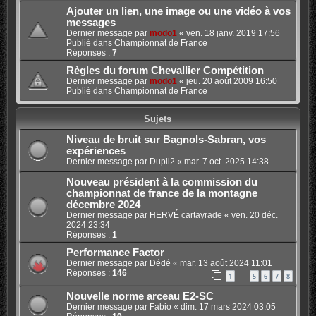
Ajouter un lien, une image ou une vidéo à vos
messages
Dernier message par
modo1
«
ven. 18 janv. 2019 17:56
Publié dans
Championnat de France
Réponses :
7
Règles du forum Chevallier Compétition
Dernier message par
modo1
«
jeu. 20 août 2009 16:50
Publié dans
Championnat de France
Sujets
Niveau de bruit sur Bagnols-Sabran, vos
expériences
Dernier message par
Dupli2
«
mar. 7 oct. 2025 14:38
Nouveau président à la commission du
championnat de france de la montagne
décembre 2024
Dernier message par
HERVÉ cartayrade
«
ven. 20 déc.
2024 23:34
Réponses :
1
Performance Factor
Dernier message par
Dédé
«
mar. 13 août 2024 11:01
Réponses :
146
1
5
6
7
8
…
Nouvelle norme arceau E2-SC
Dernier message par
Fabio
«
dim. 17 mars 2024 03:05