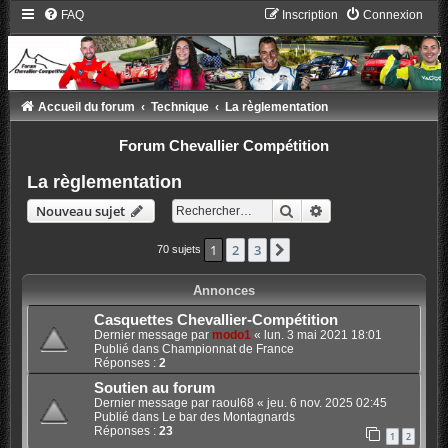
FAQ
Inscription
Connexion
Accueil du forum
Technique
La règlementation
Forum Chevallier Compétition
La règlementation
Rechercher
Recherche avancée
Nouveau sujet
1
2
3
Suivant
70 sujets
Annonces
Casquettes Chevallier-Compétition
Dernier message par
modo1
«
lun. 3 mai 2021 18:01
Publié dans
Championnat de France
Réponses :
2
Soutien au forum
Dernier message par
raoul68
«
jeu. 6 nov. 2025 02:45
Publié dans
Le bar des Montagnards
Réponses :
23
1
2