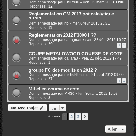
Dernier message par
Chriss30
«
ven. 15 mars 2013 09:00
Réponses :
12
Réglementation CM 2013 pot catalytique
?!!?!?!
Dernier message par
rib
«
mer. 6 févr. 2013 21:21
Réponses :
11
Reglementation 2012 F3000 !!??
Dernier message par
dartagnan
«
sam. 22 déc. 2012 16:27
Réponses :
29
1
2
COUPE METALOWOOD COURSE DE COTE
Dernier message par
dallara3
«
ven. 21 déc. 2012 17:49
Réponses :
1
groupe FC des modifs en 2012 ?
Dernier message par
michel69
«
mar. 21 août 2012 09:00
Réponses :
27
1
2
Mitjet en course de cote
Dernier message par
MR30
«
lun. 30 janv. 2012 19:03
Réponses :
2
Nouveau sujet
1
2
3
Suivant
70 sujets
Aller