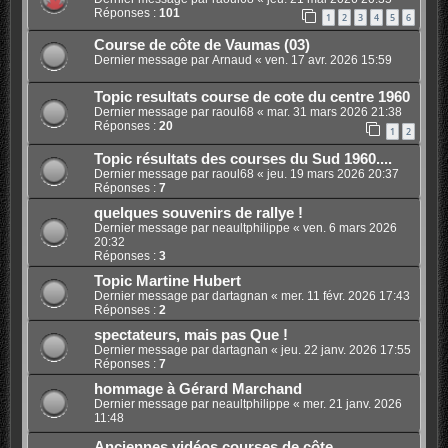
Réponses :
101
1
2
3
4
5
6
Course de côte de Vaumas (03)
Dernier message par
Arnaud
«
ven. 17 avr. 2026 15:59
Topic resultats course de cote du centre 1960
Dernier message par
raoul68
«
mar. 31 mars 2026 21:38
Réponses :
20
1
2
Topic résultats des courses du Sud 1960....
Dernier message par
raoul68
«
jeu. 19 mars 2026 20:37
Réponses :
7
quelques souvenirs de rallye !
Dernier message par
neaultphilippe
«
ven. 6 mars 2026
20:32
Réponses :
3
Topic Martine Hubert
Dernier message par
dartagnan
«
mer. 11 févr. 2026 17:43
Réponses :
2
spectateurs, mais pas Que !
Dernier message par
dartagnan
«
jeu. 22 janv. 2026 17:55
Réponses :
7
hommage à Gérard Marchand
Dernier message par
neaultphilippe
«
mer. 21 janv. 2026
11:48
Anciennes vidéos courses de côte