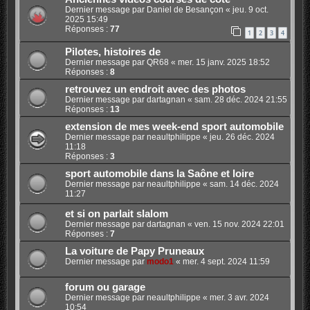
Dernier message par
Daniel de Besançon
«
jeu. 9 oct.
2025 15:49
Réponses :
77
1
2
3
4
Pilotes, histoires de
Dernier message par
QR68
«
mer. 15 janv. 2025 18:52
Réponses :
8
retrouvez un endroit avec des photos
Dernier message par
dartagnan
«
sam. 28 déc. 2024 21:55
Réponses :
13
extension de mes week-end sport automobile
Dernier message par
neaultphilippe
«
jeu. 26 déc. 2024
11:18
Réponses :
3
sport automobile dans la Saône et loire
Dernier message par
neaultphilippe
«
sam. 14 déc. 2024
11:27
et si on parlait slalom
Dernier message par
dartagnan
«
ven. 15 nov. 2024 22:01
Réponses :
7
La voiture de Papy Pruneaux
Dernier message par
modo1
«
mer. 4 sept. 2024 11:59
forum ou garage
Dernier message par
neaultphilippe
«
mer. 3 avr. 2024
10:54