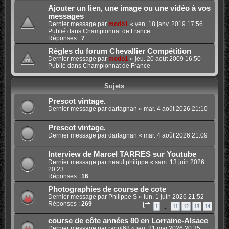
Ajouter un lien, une image ou une vidéo à vos
messages
Dernier message par
modo1
«
ven. 18 janv. 2019 17:56
Publié dans
Championnat de France
Réponses :
7
Règles du forum Chevallier Compétition
Dernier message par
modo1
«
jeu. 20 août 2009 16:50
Publié dans
Championnat de France
Sujets
Prescot vintage.
Dernier message par
dartagnan
«
mar. 4 août 2026 21:10
Prescot vintage.
Dernier message par
dartagnan
«
mar. 4 août 2026 21:09
Interview de Marcel TARRES sur Youtube
Dernier message par
neaultphilippe
«
sam. 13 juin 2026
20:23
Réponses :
16
Photographies de course de cote
Dernier message par
Philippe S
«
lun. 1 juin 2026 21:52
Réponses :
269
1
11
12
13
14
…
course de côte années 80 en Lorraine-Alsace
Dernier message par
raoul68
«
jeu. 21 mai 2026 20:35