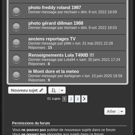
photo freddy roland 1987
Dernier message par
michael
«
dim. 9 oct. 2022 18:09
photo gérard dillman 1988
Dernier message par
michael
«
dim. 9 oct. 2022 18:03
anciens reportages TV
Dernier message par
pWe
«
lun. 31 mai 2021 22:28
Réponses :
15
Renseignements Lola T490B !!!
Dernier message par
Lola94
«
sam. 30 janv. 2021 17:24
Réponses :
6
le Mont dore et la meteo
Dernier message par
dartagnan
«
lun. 15 juin 2020 18:58
Réponses :
9
Nouveau sujet
1
2
3
Suivant
61 sujets
Aller
Permissions du forum
Vous
ne pouvez pas
publier de nouveaux sujets dans ce forum
Vous
ne pouvez pas
répondre aux sujets dans ce forum