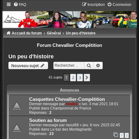
FAQ
Inscription
Connexion
Accueil du forum
Général
Un peu d'histoire
Forum Chevallier Compétition
Un peu d'histoire
Rechercher
Recherche avancée
Nouveau sujet
1
2
3
Suivant
61 sujets
Annonces
Casquettes Chevallier-Compétition
Dernier message par
modo1
«
lun. 3 mai 2021 18:01
Publié dans
Championnat de France
Réponses :
2
Soutien au forum
Dernier message par
raoul68
«
jeu. 6 nov. 2025 02:45
Publié dans
Le bar des Montagnards
Réponses :
23
1
2