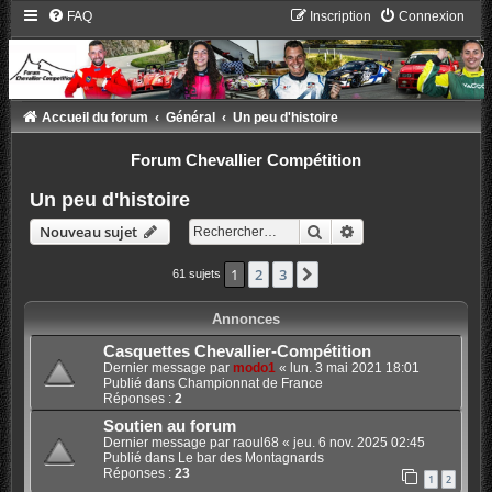
FAQ
Inscription
Connexion
Accueil du forum
Général
Un peu d'histoire
Forum Chevallier Compétition
Un peu d'histoire
Rechercher
Recherche avancée
Nouveau sujet
1
2
3
Suivant
61 sujets
Annonces
Casquettes Chevallier-Compétition
Dernier message par
modo1
«
lun. 3 mai 2021 18:01
Publié dans
Championnat de France
Réponses :
2
Soutien au forum
Dernier message par
raoul68
«
jeu. 6 nov. 2025 02:45
Publié dans
Le bar des Montagnards
Réponses :
23
1
2