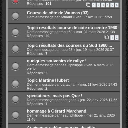
Réponses :
101
1
2
3
4
5
6
Course de côte de Vaumas (03)
Dernier message par
Arnaud
«
ven. 17 avr. 2026 15:59
Topic resultats course de cote du centre 1960
Dernier message par
raoul68
«
mar. 31 mars 2026 21:38
Réponses :
20
1
2
Topic résultats des courses du Sud 1960....
Dernier message par
raoul68
«
jeu. 19 mars 2026 20:37
Réponses :
7
quelques souvenirs de rallye !
Dernier message par
neaultphilippe
«
ven. 6 mars 2026
20:32
Réponses :
3
Topic Martine Hubert
Dernier message par
dartagnan
«
mer. 11 févr. 2026 17:43
Réponses :
2
spectateurs, mais pas Que !
Dernier message par
dartagnan
«
jeu. 22 janv. 2026 17:55
Réponses :
7
hommage à Gérard Marchand
Dernier message par
neaultphilippe
«
mer. 21 janv. 2026
11:48
Anciennes vidéos courses de côte