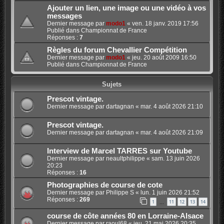
Ajouter un lien, une image ou une vidéo à vos
messages
Dernier message par
modo1
«
ven. 18 janv. 2019 17:56
Publié dans
Championnat de France
Réponses :
7
Règles du forum Chevallier Compétition
Dernier message par
modo1
«
jeu. 20 août 2009 16:50
Publié dans
Championnat de France
Sujets
Prescot vintage.
Dernier message par
dartagnan
«
mar. 4 août 2026 21:10
Prescot vintage.
Dernier message par
dartagnan
«
mar. 4 août 2026 21:09
Interview de Marcel TARRES sur Youtube
Dernier message par
neaultphilippe
«
sam. 13 juin 2026
20:23
Réponses :
16
Photographies de course de cote
Dernier message par
Philippe S
«
lun. 1 juin 2026 21:52
Réponses :
269
1
11
12
13
14
…
course de côte années 80 en Lorraine-Alsace
Dernier message par
raoul68
«
jeu. 21 mai 2026 20:35