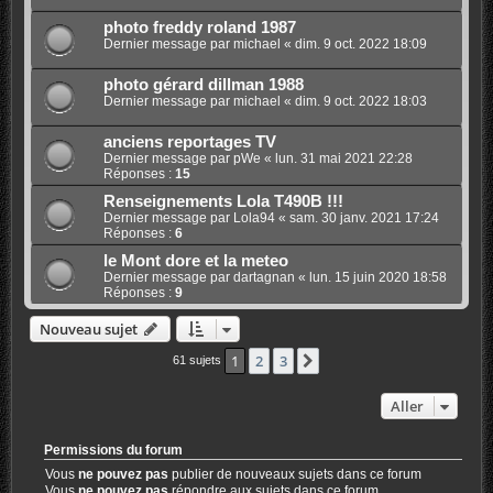
photo freddy roland 1987
Dernier message par
michael
«
dim. 9 oct. 2022 18:09
photo gérard dillman 1988
Dernier message par
michael
«
dim. 9 oct. 2022 18:03
anciens reportages TV
Dernier message par
pWe
«
lun. 31 mai 2021 22:28
Réponses :
15
Renseignements Lola T490B !!!
Dernier message par
Lola94
«
sam. 30 janv. 2021 17:24
Réponses :
6
le Mont dore et la meteo
Dernier message par
dartagnan
«
lun. 15 juin 2020 18:58
Réponses :
9
Nouveau sujet
1
2
3
Suivant
61 sujets
Aller
Permissions du forum
Vous
ne pouvez pas
publier de nouveaux sujets dans ce forum
Vous
ne pouvez pas
répondre aux sujets dans ce forum