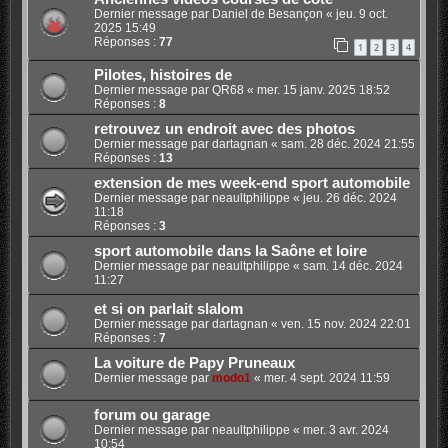
Dernier message par
Daniel de Besançon
«
jeu. 9 oct.
2025 15:49
Réponses :
77
1
2
3
4
Pilotes, histoires de
Dernier message par
QR68
«
mer. 15 janv. 2025 18:52
Réponses :
8
retrouvez un endroit avec des photos
Dernier message par
dartagnan
«
sam. 28 déc. 2024 21:55
Réponses :
13
extension de mes week-end sport automobile
Dernier message par
neaultphilippe
«
jeu. 26 déc. 2024
11:18
Réponses :
3
sport automobile dans la Saône et loire
Dernier message par
neaultphilippe
«
sam. 14 déc. 2024
11:27
et si on parlait slalom
Dernier message par
dartagnan
«
ven. 15 nov. 2024 22:01
Réponses :
7
La voiture de Papy Pruneaux
Dernier message par
modo1
«
mer. 4 sept. 2024 11:59
forum ou garage
Dernier message par
neaultphilippe
«
mer. 3 avr. 2024
10:54