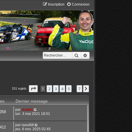
Inscription
Connexion
Rechercher
Recherche avancée
Page
1
sur
7
1
2
3
4
5
7
Suivant
151 sujets
…
es
Dernier message
par
modo1
058
lun. 3 mai 2021 18:01
par
raoul68
412
jeu. 6 nov. 2025 02:45