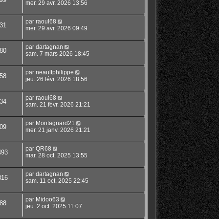
mer. 29 avr. 2026 13:56
par
raoul68
31
mer. 29 avr. 2026 09:49
par
dartagnan
80
sam. 7 mars 2026 18:45
par
neaultphilippe
58
jeu. 26 févr. 2026 18:56
par
raoul68
34
sam. 21 févr. 2026 21:21
par
Montagnard21
09
mer. 21 janv. 2026 21:21
par
QR68
493
mar. 28 oct. 2025 13:55
par
dartagnan
816
sam. 11 oct. 2025 22:45
par
Midoo63
88
jeu. 2 oct. 2025 11:07