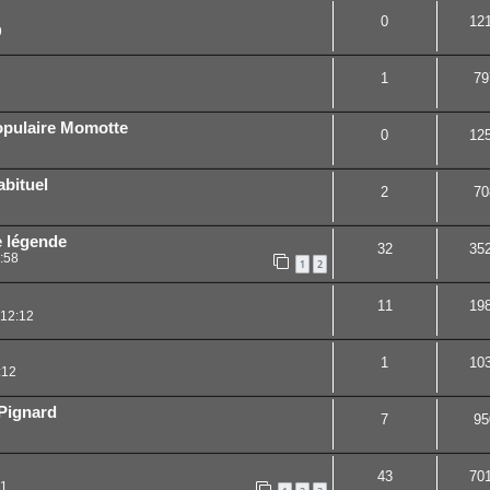
0
12
9
1
79
opulaire Momotte
0
12
abituel
2
70
e légende
32
35
:58
1
2
11
19
 12:12
1
10
:12
 Pignard
7
95
43
70
11