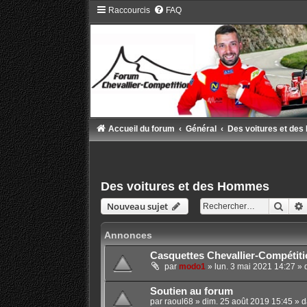
Raccourcis
FAQ
Accueil du forum
Général
Des voitures et de
Des voitures et des Hommes
Rech
Nouveau sujet
Annonces
Casquettes Chevallier-Compétiti
par
modo1
»
lun. 3 mai 2021 14:27
» 
Soutien au forum
par
raoul68
»
dim. 25 août 2019 15:45
» d