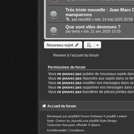
Très triste nouvelle : Jean Marc 
manquerons
par
raoul68
»
mer. 14 mai 2025 20:59
Que sont elles devenues ?
par
benji
»
lun. 21 avr. 2025 15:35
Nouveau sujet
Revenir à l’accueil du forum
Permissions du forum
Vous
ne pouvez pas
publier de nouveaux sujets dan
Vous
ne pouvez pas
répondre aux sujets dans ce fo
Vous
ne pouvez pas
modifier vos messages dans ce
Vous
ne pouvez pas
supprimer vos messages dans 
Vous
ne pouvez pas
transférer de pièces jointes da
Accueil du forum
Développé par
phpBB
® Forum Software © phpBB Limited
Style: Carbon by Joyce&Luna
phpBB-Style-Design
Traduction française officielle
©
Qiaeru
Confidentialité
|
Conditions