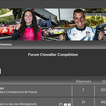
s Hommes
Forum Chevallier Compétition
ercher
Recherche avancée
Réponses
Vu
on
2
321
dans
Championnat de France
23
402
ans
Le bar des Montagnards
1
2