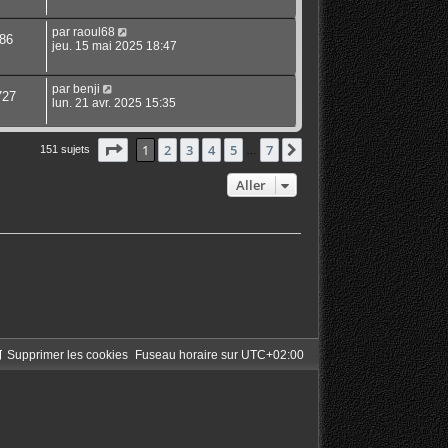
par
raoul68
86
jeu. 15 mai 2025 18:47
par
benji
727
lun. 21 avr. 2025 15:35
Page
1
sur
7
1
2
3
4
5
7
Suivant
151 sujets
…
Aller
Supprimer les cookies
Fuseau horaire sur
UTC+02:00