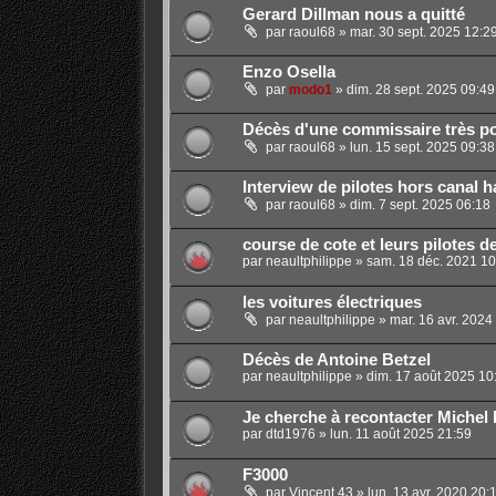
Gerard Dillman nous a quitté
par
raoul68
»
mar. 30 sept. 2025 12:2
Enzo Osella
par
modo1
»
dim. 28 sept. 2025 09:49
Décès d'une commissaire très p
par
raoul68
»
lun. 15 sept. 2025 09:38
Interview de pilotes hors canal h
par
raoul68
»
dim. 7 sept. 2025 06:18
course de cote et leurs pilotes d
par
neaultphilippe
»
sam. 18 déc. 2021 10
les voitures électriques
par
neaultphilippe
»
mar. 16 avr. 2024
Décès de Antoine Betzel
par
neaultphilippe
»
dim. 17 août 2025 10
Je cherche à recontacter Michel
par
dtd1976
»
lun. 11 août 2025 21:59
F3000
par
Vincent 43
»
lun. 13 avr. 2020 20: