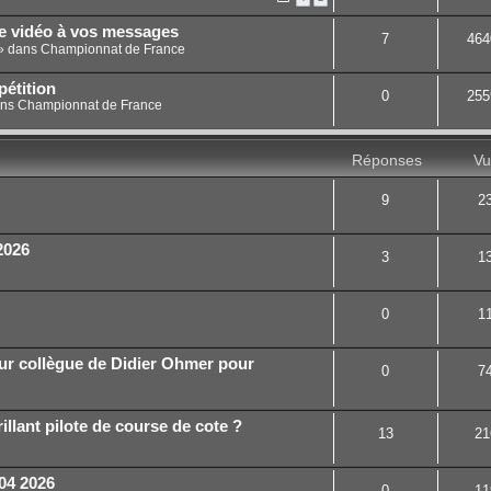
ne vidéo à vos messages
7
464
» dans
Championnat de France
étition
0
255
ans
Championnat de France
Réponses
Vu
9
2
2026
3
1
0
1
ur collègue de Didier Ohmer pour
0
7
illant pilote de course de cote ?
13
21
04 2026
0
11