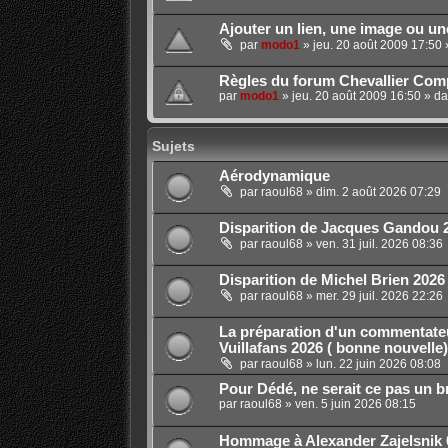
Ajouter un lien, une image ou u
par
modo1
»
jeu. 20 août 2009 17:50
Règles du forum Chevallier Comp
par
modo1
»
jeu. 20 août 2009 16:50
» d
Sujets
Aérodynamique
par
raoul68
»
dim. 2 août 2026 07:29
Disparition de Jacques Gandou 
par
raoul68
»
ven. 31 juil. 2026 08:36
Disparition de Michel Brien 2026
par
raoul68
»
mer. 29 juil. 2026 22:26
La préparation d'un commentate
Vuillafans 2026 ( bonne nouvelle)
par
raoul68
»
lun. 22 juin 2026 08:08
Pour Dédé, ne serait ce pas un br
par
raoul68
»
ven. 5 juin 2026 08:15
Hommage à Alexander Zajelsnik 