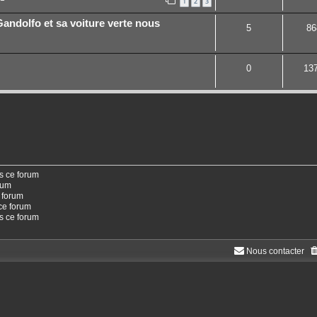
1
2
3
Gandolfo et sa voiture verte nous
5
86
0
13
s ce forum
rum
 forum
ce forum
ns ce forum
Nous contacter