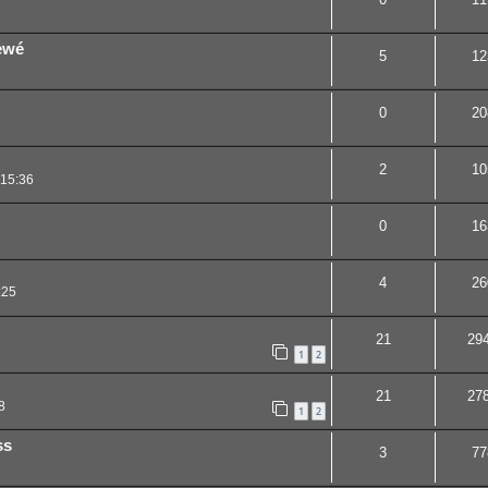
iewé
5
12
0
20
2
10
 15:36
0
16
1
4
26
:25
21
29
1
2
21
27
8
1
2
ss
3
77