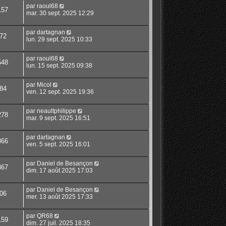
par
raoul68
157
mar. 30 sept. 2025 12:29
par
dartagnan
72
lun. 29 sept. 2025 10:33
par
raoul68
548
lun. 15 sept. 2025 09:38
par
Micol
84
ven. 12 sept. 2025 19:36
par
neaultphilippe
278
mar. 9 sept. 2025 16:51
par
dartagnan
866
ven. 5 sept. 2025 16:01
par
Daniel de Besançon
367
dim. 17 août 2025 17:03
par
Daniel de Besançon
06
mer. 13 août 2025 17:33
par
QR68
159
dim. 27 juil. 2025 18:35