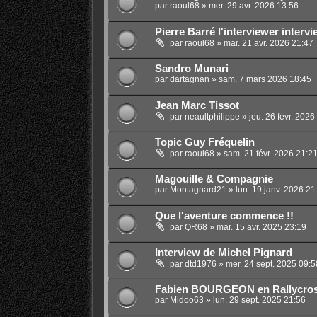
par
raoul68
»
mer. 29 avr. 2026 13:56
Pierre Barré l'interviewer interv
par
raoul68
»
mar. 21 avr. 2026 21:47
Sandro Munari
par
dartagnan
»
sam. 7 mars 2026 18:45
Jean Marc Tissot
par
neaultphilippe
»
jeu. 26 févr. 2026
Topic Guy Fréquelin
par
raoul68
»
sam. 21 févr. 2026 21:2
Magouille & Compagnie
par
Montagnard21
»
lun. 19 janv. 2026 21
Que l'aventure commence !!
par
QR68
»
mar. 15 avr. 2025 23:19
Interview de Michel Pignard
par
dtd1976
»
mer. 24 sept. 2025 09:5
Fabien BOURGEON en Rallycro
par
Midoo63
»
lun. 29 sept. 2025 21:56