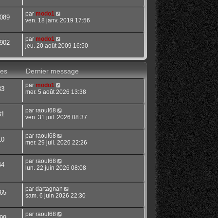
par
modo1
089
ven. 18 janv. 2019 17:56
par
modo1
902
jeu. 20 août 2009 16:50
es
Dernier message
par
modo1
33
mer. 5 août 2026 13:38
par
raoul68
31
ven. 31 juil. 2026 08:37
par
raoul68
10
mer. 29 juil. 2026 22:26
par
raoul68
44
lun. 22 juin 2026 08:08
par
dartagnan
65
sam. 6 juin 2026 22:30
par
raoul68
99