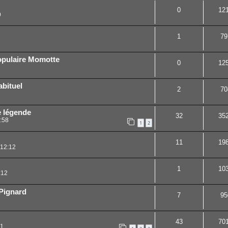
0
12
9
1
79
opulaire Momotte
0
12
abituel
2
70
e légende
32
35
:58
1
2
11
19
 12:12
1
10
:12
 Pignard
7
95
43
70
11