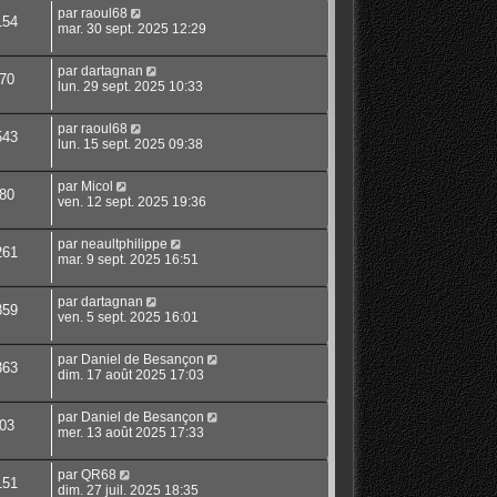
par
raoul68
154
mar. 30 sept. 2025 12:29
par
dartagnan
70
lun. 29 sept. 2025 10:33
par
raoul68
543
lun. 15 sept. 2025 09:38
par
Micol
80
ven. 12 sept. 2025 19:36
par
neaultphilippe
261
mar. 9 sept. 2025 16:51
par
dartagnan
859
ven. 5 sept. 2025 16:01
par
Daniel de Besançon
363
dim. 17 août 2025 17:03
par
Daniel de Besançon
03
mer. 13 août 2025 17:33
par
QR68
151
dim. 27 juil. 2025 18:35