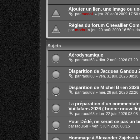
Ajouter un lien, une image ou u
par
modo1
»
jeu. 20 août 2009 17:50
Règles du forum Chevallier Comp
par
modo1
»
jeu. 20 août 2009 16:50
» d
Sujets
Aérodynamique
par
raoul68
»
dim. 2 août 2026 07:29
Disparition de Jacques Gandou 
par
raoul68
»
ven. 31 juil. 2026 08:36
Disparition de Michel Brien 2026
par
raoul68
»
mer. 29 juil. 2026 22:26
La préparation d'un commentate
Vuillafans 2026 ( bonne nouvelle)
par
raoul68
»
lun. 22 juin 2026 08:08
Pour Dédé, ne serait ce pas un br
par
raoul68
»
ven. 5 juin 2026 08:15
Hommage à Alexander Zajelsnik 