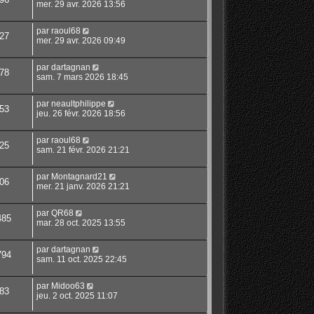
mer. 29 avr. 2026 13:56
par
raoul68
27
mer. 29 avr. 2026 09:49
par
dartagnan
78
sam. 7 mars 2026 18:45
par
neaultphilippe
53
jeu. 26 févr. 2026 18:56
par
raoul68
25
sam. 21 févr. 2026 21:21
par
Montagnard21
06
mer. 21 janv. 2026 21:21
par
QR68
485
mar. 28 oct. 2025 13:55
par
dartagnan
794
sam. 11 oct. 2025 22:45
par
Midoo63
83
jeu. 2 oct. 2025 11:07