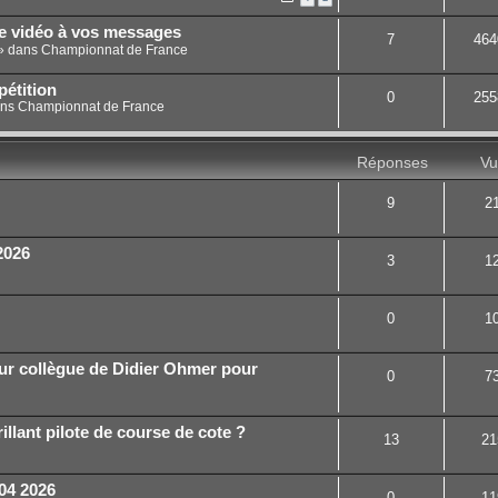
ne vidéo à vos messages
7
464
» dans
Championnat de France
étition
0
255
ans
Championnat de France
Réponses
Vu
9
2
2026
3
1
0
1
ur collègue de Didier Ohmer pour
0
7
illant pilote de course de cote ?
13
21
04 2026
0
11