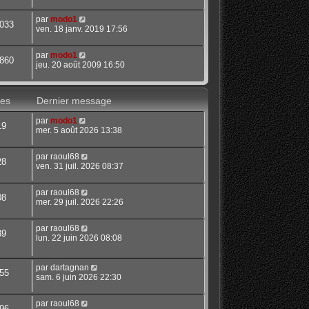
par
modo1
033
ven. 18 janv. 2019 17:56
par
modo1
860
jeu. 20 août 2009 16:50
es
Dernier message
par
modo1
19
mer. 5 août 2026 13:38
par
raoul68
28
ven. 31 juil. 2026 08:37
par
raoul68
08
mer. 29 juil. 2026 22:26
par
raoul68
39
lun. 22 juin 2026 08:08
par
dartagnan
55
sam. 6 juin 2026 22:30
par
raoul68
96