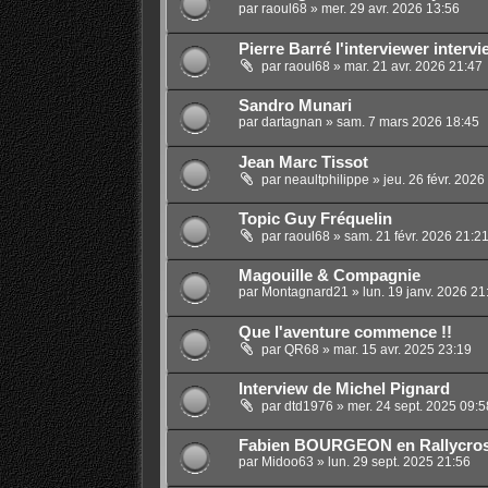
par
raoul68
»
mer. 29 avr. 2026 13:56
Pierre Barré l'interviewer interv
par
raoul68
»
mar. 21 avr. 2026 21:47
Sandro Munari
par
dartagnan
»
sam. 7 mars 2026 18:45
Jean Marc Tissot
par
neaultphilippe
»
jeu. 26 févr. 2026
Topic Guy Fréquelin
par
raoul68
»
sam. 21 févr. 2026 21:2
Magouille & Compagnie
par
Montagnard21
»
lun. 19 janv. 2026 21
Que l'aventure commence !!
par
QR68
»
mar. 15 avr. 2025 23:19
Interview de Michel Pignard
par
dtd1976
»
mer. 24 sept. 2025 09:5
Fabien BOURGEON en Rallycro
par
Midoo63
»
lun. 29 sept. 2025 21:56