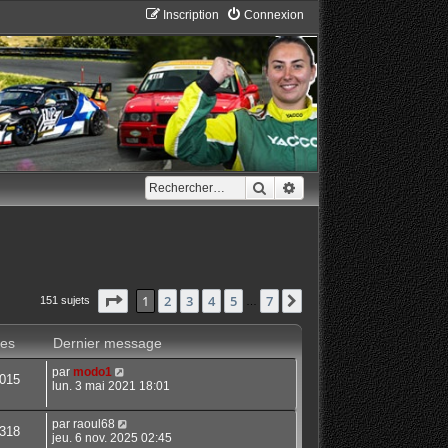
Inscription
Connexion
Rechercher
Recherche avancée
Page
1
sur
7
1
2
3
4
5
7
Suivant
151 sujets
…
es
Dernier message
par
modo1
015
lun. 3 mai 2021 18:01
par
raoul68
318
jeu. 6 nov. 2025 02:45