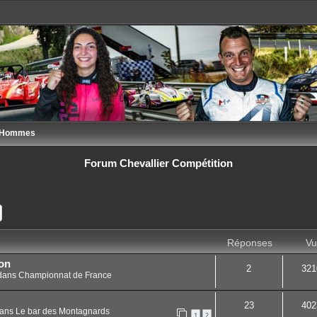
s Hommes
Forum Chevallier Compétition
ercher
Recherche avancée
Réponses
Vu
on
2
321
dans
Championnat de France
23
402
ans
Le bar des Montagnards
1
2