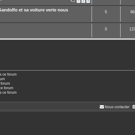
1
2
3
Gandolfo et sa voiture verte nous
5
86
0
13
s ce forum
rum
 forum
ce forum
ns ce forum
Nous contacter