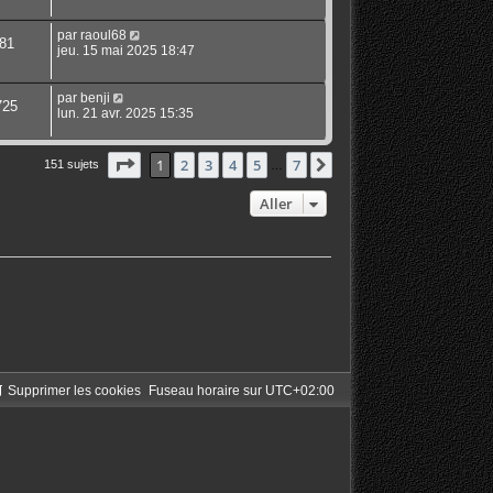
par
raoul68
81
jeu. 15 mai 2025 18:47
par
benji
725
lun. 21 avr. 2025 15:35
Page
1
sur
7
1
2
3
4
5
7
Suivant
151 sujets
…
Aller
Supprimer les cookies
Fuseau horaire sur
UTC+02:00