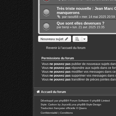
Très triste nouvelle : Jean Marc 
manquerons
par
raoul68
»
mer. 14 mai 2025 20:59
Que sont elles devenues ?
par
benji
»
lun. 21 avr. 2025 15:35
Nouveau sujet
Revenir à l’accueil du forum
Permissions du forum
Vous
ne pouvez pas
publier de nouveaux sujets dan
Vous
ne pouvez pas
répondre aux sujets dans ce fo
Vous
ne pouvez pas
modifier vos messages dans ce
Vous
ne pouvez pas
supprimer vos messages dans 
Vous
ne pouvez pas
transférer de pièces jointes da
Accueil du forum
Développé par
phpBB
® Forum Software © phpBB Limited
Style: Carbon by Joyce&Luna
phpBB-Style-Design
Traduction française officielle
©
Qiaeru
Confidentialité
|
Conditions