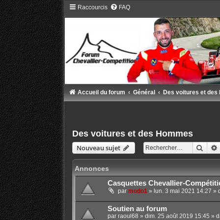
Raccourcis
FAQ
Accueil du forum
Général
Des voitures et de
Des voitures et des Hommes
Rech
Nouveau sujet
Annonces
Casquettes Chevallier-Compétiti
par
modo1
»
lun. 3 mai 2021 14:27
» 
Soutien au forum
par
raoul68
»
dim. 25 août 2019 15:45
» d