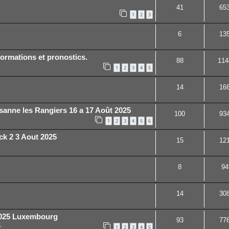
41
65
1
2
3
6
13
ormations et pronostics.
88
114
1
2
3
4
5
14
16
sanne les Rangiers 16 a 17 Août 2025
100
93
7
1
2
3
4
5
6
ck 2 3 Aout 2025
15
12
8
94
14
30
2025 Luxembourg
93
77
1
1
2
3
4
5