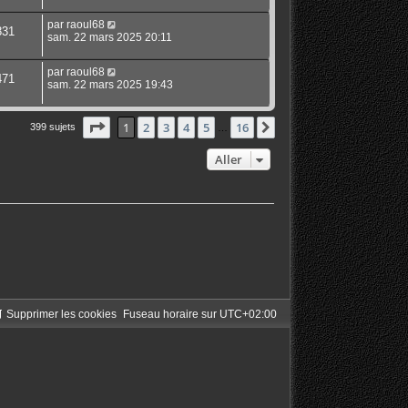
par
raoul68
831
sam. 22 mars 2025 20:11
par
raoul68
471
sam. 22 mars 2025 19:43
Page
1
sur
16
1
2
3
4
5
16
Suivant
399 sujets
…
Aller
Supprimer les cookies
Fuseau horaire sur
UTC+02:00