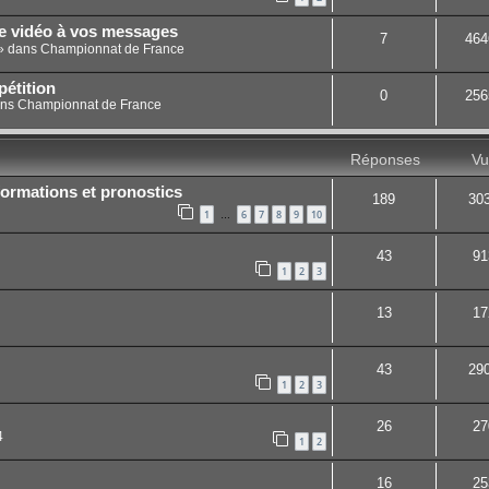
ne vidéo à vos messages
7
464
» dans
Championnat de France
étition
0
256
ans
Championnat de France
Réponses
Vu
ormations et pronostics
189
30
1
6
7
8
9
10
…
43
91
1
2
3
13
17
43
29
1
2
3
26
27
4
1
2
16
25