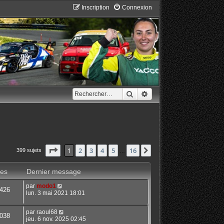
Inscription
Connexion
Rechercher
Recherche avancée
Page
1
sur
16
1
2
3
4
5
16
Suivant
399 sujets
…
es
Dernier message
par
modo1
426
lun. 3 mai 2021 18:01
par
raoul68
038
jeu. 6 nov. 2025 02:45