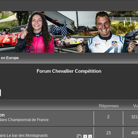
 en Europe
Forum Chevallier Compétition
ercher
Recherche avancée
Réponses
Vu
on
2
321
dans
Championnat de France
23
403
ans
Le bar des Montagnards
1
2