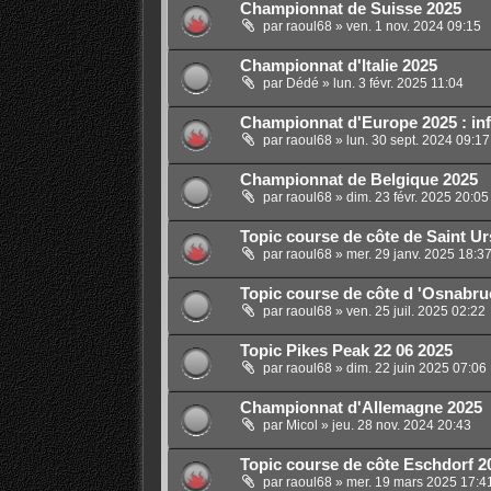
Championnat de Suisse 2025
par
raoul68
»
ven. 1 nov. 2024 09:15
Championnat d'Italie 2025
par
Dédé
»
lun. 3 févr. 2025 11:04
Championnat d'Europe 2025 : inf
par
raoul68
»
lun. 30 sept. 2024 09:17
Championnat de Belgique 2025
par
raoul68
»
dim. 23 févr. 2025 20:05
Topic course de côte de Saint Ur
par
raoul68
»
mer. 29 janv. 2025 18:3
Topic course de côte d 'Osnabru
par
raoul68
»
ven. 25 juil. 2025 02:22
Topic Pikes Peak 22 06 2025
par
raoul68
»
dim. 22 juin 2025 07:06
Championnat d'Allemagne 2025
par
Micol
»
jeu. 28 nov. 2024 20:43
Topic course de côte Eschdorf 
par
raoul68
»
mer. 19 mars 2025 17:4