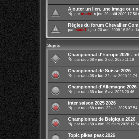
Ajouter un lien, une image ou u
par
modo1
»
jeu. 20 août 2009 17:50
Règles du forum Chevallier Comp
par
modo1
»
jeu. 20 août 2009 16:50
» d
Sujets
Championnat d'Europe 2026 : inf
par
raoul68
»
jeu. 2 oct. 2025 11:16
Championnat de Suisse 2026
par
raoul68
»
lun. 24 nov. 2025 11:24
Championnat d'Allemagne 2026
par
raoul68
»
lun. 6 avr. 2026 20:46
inter saison 2025 2026
par
raoul68
»
mer. 22 oct. 2025 07:54
Championnat de Belgique 2026
par
raoul68
»
dim. 29 mars 2026 17:5
Topic pikes peak 2026