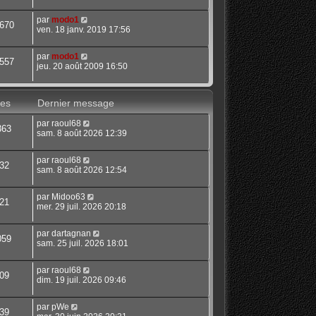
par
modo1
670
ven. 18 janv. 2019 17:56
par
modo1
557
jeu. 20 août 2009 16:50
es
Dernier message
par
raoul68
363
sam. 8 août 2026 12:39
par
raoul68
32
sam. 8 août 2026 12:54
par
Midoo63
21
mer. 29 juil. 2026 20:18
par
dartagnan
059
sam. 25 juil. 2026 18:01
par
raoul68
09
dim. 19 juil. 2026 09:46
par
pWe
39