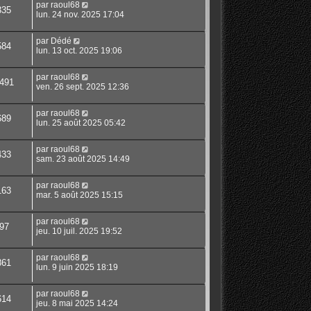
par
raoul68
335
lun. 24 nov. 2025 17:04
par
Dédé
584
lun. 13 oct. 2025 19:06
par
raoul68
491
ven. 26 sept. 2025 12:36
par
raoul68
689
lun. 25 août 2025 05:42
par
raoul68
433
sam. 23 août 2025 14:49
par
raoul68
163
mar. 5 août 2025 15:15
par
raoul68
97
jeu. 10 juil. 2025 19:52
par
raoul68
861
lun. 9 juin 2025 18:19
par
raoul68
614
jeu. 8 mai 2025 14:24