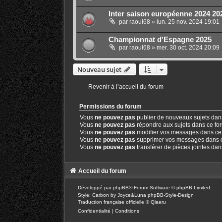
Inter saison européenne 2024 20
par
raoul68
»
lun. 25 nov. 2024 19:01
Championnat d'Espagne 2025
par
raoul68
»
mer. 30 oct. 2024 20:09
Nouveau sujet
Revenir à l’accueil du forum
Permissions du forum
Vous
ne pouvez pas
publier de nouveaux sujets dan
Vous
ne pouvez pas
répondre aux sujets dans ce fo
Vous
ne pouvez pas
modifier vos messages dans ce
Vous
ne pouvez pas
supprimer vos messages dans 
Vous
ne pouvez pas
transférer de pièces jointes da
Accueil du forum
Développé par
phpBB
® Forum Software © phpBB Limited
Style: Carbon by Joyce&Luna
phpBB-Style-Design
Traduction française officielle
©
Qiaeru
Confidentialité
|
Conditions