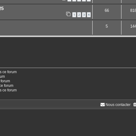
25
66
81
1
2
3
4
5
14
s ce forum
rum
 forum
ce forum
ns ce forum
Nous contacter