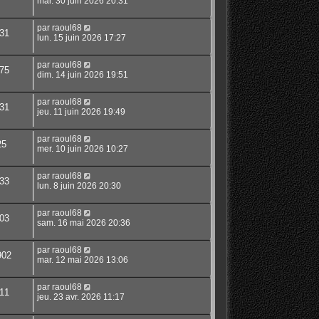
mar. 30 juin 2026 20:31
par
raoul68
31
lun. 15 juin 2026 17:27
par
raoul68
75
dim. 14 juin 2026 19:51
par
raoul68
31
jeu. 11 juin 2026 19:49
par
raoul68
25
mer. 10 juin 2026 10:27
par
raoul68
33
lun. 8 juin 2026 20:30
par
raoul68
03
sam. 16 mai 2026 20:36
par
raoul68
902
mar. 12 mai 2026 13:06
par
raoul68
11
jeu. 23 avr. 2026 11:17