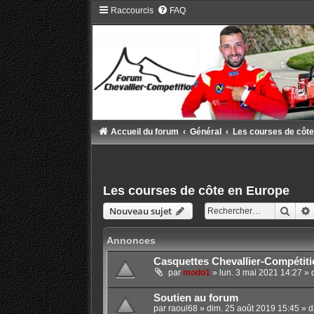
Raccourcis
FAQ
Accueil du forum
Général
Les courses de côte
Les courses de côte en Europe
Rech
Nouveau sujet
Annonces
Casquettes Chevallier-Compétiti
par
modo1
»
lun. 3 mai 2021 14:27
» 
Soutien au forum
par
raoul68
»
dim. 25 août 2019 15:45
» d