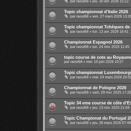
par
raoul68
»
jeu. 30 avr. 2026 15:22
Topic championnat d'Italie 2026
par
raoul68
»
ven. 27 mars 2026 13:2
Topic championnat Tchéques de 
par
raoul68
»
lun. 13 avr. 2026 16:41
Championnat Espagnol 2026
par
raoul68
»
lun. 24 nov. 2025 11:45
topic course de cote au Royaum
par
raoul68
»
mer. 10 juin 2026 10:27
Topic championnat Luxembourgeo
par
raoul68
»
mar. 24 mars 2026 20:5
Championnat de Pologne 2026
par
raoul68
»
sam. 29 nov. 2025 17:2
Topic 34 eme course de côte d'Es
par
raoul68
»
jeu. 13 nov. 2025 21:04
Topic Championat du Portugal 2
par
raoul68
»
jeu. 26 mars 2026 07:46