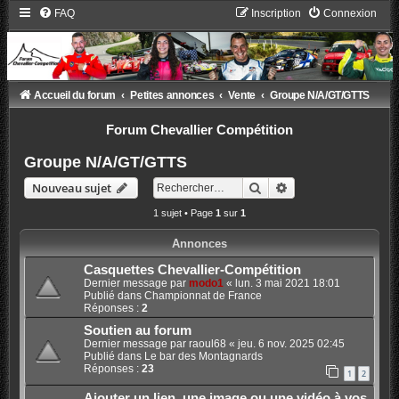
FAQ
Inscription
Connexion
Accueil du forum
Petites annonces
Vente
Groupe N/A/GT/GTTS
Forum Chevallier Compétition
Groupe N/A/GT/GTTS
Rechercher
Recherche avancée
Nouveau sujet
1 sujet • Page
1
sur
1
Annonces
Casquettes Chevallier-Compétition
Dernier message par
modo1
«
lun. 3 mai 2021 18:01
Publié dans
Championnat de France
Réponses :
2
Soutien au forum
Dernier message par
raoul68
«
jeu. 6 nov. 2025 02:45
Publié dans
Le bar des Montagnards
Réponses :
23
1
2
Ajouter un lien, une image ou une vidéo à vos