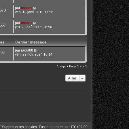
par
modo1
670
ven. 18 janv. 2019 17:56
par
modo1
557
jeu. 20 août 2009 16:50
es
Dernier message
par
raoul68
702
ven. 29 nov. 2024 10:14
1 sujet • Page
1
sur
1
Aller
Supprimer les cookies
Fuseau horaire sur
UTC+02:00