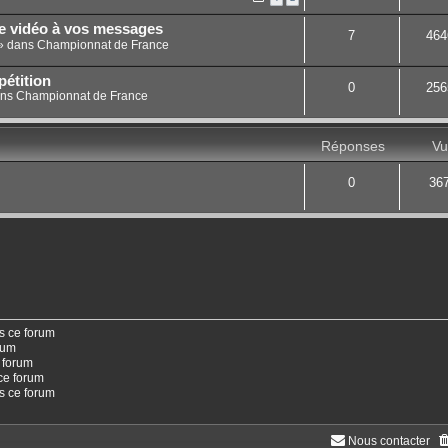
ne vidéo à vos messages
7
464
» dans
Championnat de France
étition
0
256
ans
Championnat de France
Réponses
Vu
0
36
s ce forum
rum
 forum
ce forum
ns ce forum
Nous contacter