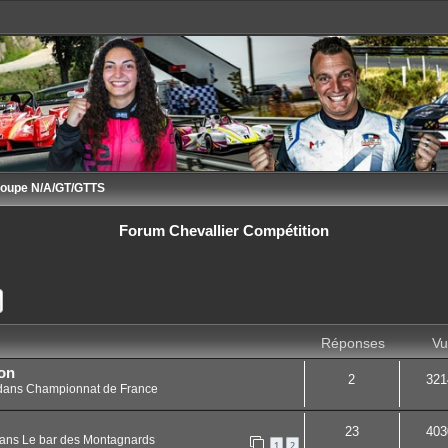
oupe N/A/GT/GTTS
Forum Chevallier Compétition
ercher
Recherche avancée
Réponses
Vu
on
2
321
dans
Championnat de France
23
403
ans
Le bar des Montagnards
1
2