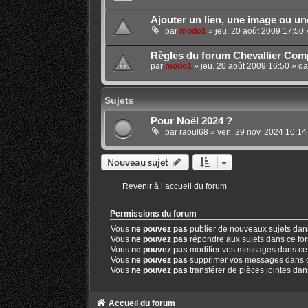
Ajouter un lien, une image ou u
par
modo1
»
jeu. 20 août 2009 17:50
Règles du forum Chevallier Comp
par
modo1
»
jeu. 20 août 2009 16:50
» d
Sujets
Pour Noël 2024 ?
par
raoul68
»
ven. 29 nov. 2024 10:14
Nouveau sujet
Revenir à l’accueil du forum
Permissions du forum
Vous
ne pouvez pas
publier de nouveaux sujets dan
Vous
ne pouvez pas
répondre aux sujets dans ce fo
Vous
ne pouvez pas
modifier vos messages dans ce
Vous
ne pouvez pas
supprimer vos messages dans 
Vous
ne pouvez pas
transférer de pièces jointes da
Accueil du forum