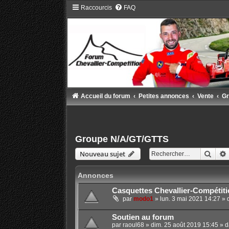
Raccourcis
FAQ
Accueil du forum
Petites annonces
Vente
Gr
Groupe N/A/GT/GTTS
Rech
Nouveau sujet
Annonces
Casquettes Chevallier-Compétiti
par
modo1
»
lun. 3 mai 2021 14:27
» 
Soutien au forum
par
raoul68
»
dim. 25 août 2019 15:45
» d