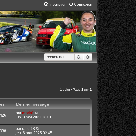
Inscription
Connexion
Rechercher
Recherche avancée
1 sujet • Page
1
sur
1
es
Dernier message
par
modo1
426
lun. 3 mai 2021 18:01
par
raoul68
038
jeu. 6 nov. 2025 02:45