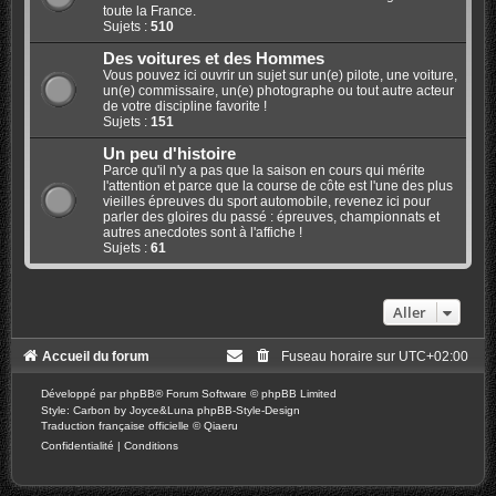
toute la France.
Sujets :
510
Des voitures et des Hommes
Vous pouvez ici ouvrir un sujet sur un(e) pilote, une voiture,
un(e) commissaire, un(e) photographe ou tout autre acteur
de votre discipline favorite !
Sujets :
151
Un peu d'histoire
Parce qu'il n'y a pas que la saison en cours qui mérite
l'attention et parce que la course de côte est l'une des plus
vieilles épreuves du sport automobile, revenez ici pour
parler des gloires du passé : épreuves, championnats et
autres anecdotes sont à l'affiche !
Sujets :
61
Aller
Accueil du forum
Fuseau horaire sur
UTC+02:00
Développé par
phpBB
® Forum Software © phpBB Limited
Style: Carbon by Joyce&Luna
phpBB-Style-Design
Traduction française officielle
©
Qiaeru
Confidentialité
|
Conditions