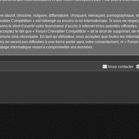
 abusif, obscène, vulgaire, diffamatoire, choquant, menaçant, pornographique, etc. 
allier Compétition » est hébergé ou encore la loi internationale. Si vous ne respe
ns le droit d’avertir votre fournisseur d’accès à internet et les autorités officielle
cceptez le fait que « Forum Chevallier Compétition » ait le droit de supprimer, de m
imons cela nécessaire. En tant qu’utilisateur, vous acceptez que toutes les inform
s ne seront pas diffusées à une tierce partie sans votre consentement, ni « Forum 
atage informatique visant à compromettre vos données.
Nous contacter