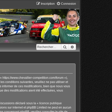
Inscription
Connexion
Rechercher
Recherche avancée
« https://www.chevallier-competition.com/forum »),
 conditions suivantes, veuillez ne pas utiliser et
 informer de ces modifications, bien que nous vous
ue des modifications aient été effectuées, vous
discussions déclaré sous la «
licence publique
ussions sur internet et phpBB Limited ne peut en aucun
ons concernant phpBB, veuillez consulter
le site de