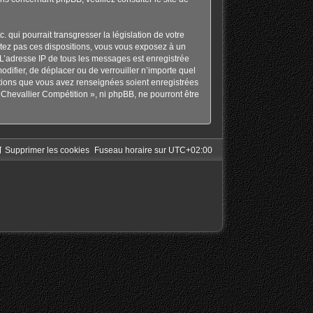
qui pourrait transgresser la législation de votre
ctez pas ces dispositions, vous vous exposez à un
s. L’adresse IP de tous les messages est enregistrée
odifier, de déplacer ou de verrouiller n’importe quel
ations que vous avez renseignées soient enregistrées
Chevallier Compétition », ni phpBB, ne pourront être
Supprimer les cookies
Fuseau horaire sur
UTC+02:00