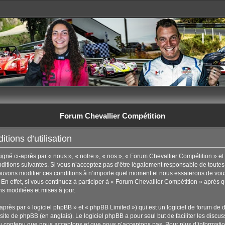
Forum Chevallier Compétition
tions d’utilisation
né ci-après par « nous », « notre », « nos », « Forum Chevallier Compétition » et 
tions suivantes. Si vous n’acceptez pas d’être légalement responsable de toutes les
uvons modifier ces conditions à n’importe quel moment et nous essaierons de vous
En effet, si vous continuez à participer à « Forum Chevallier Compétition » après q
s modifiées et mises à jour.
rès par « logiciel phpBB » et « phpBB Limited ») qui est un logiciel de forum de 
 site de phpBB
(en anglais). Le logiciel phpBB a pour seul but de faciliter les disc
u contenu que nous acceptons et que nous n’acceptons pas. Pour plus d’informati