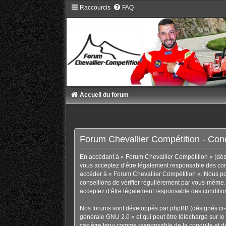
Raccourcis
FAQ
Accueil du forum
Forum Chevallier Compétition - Condi
En accédant à « Forum Chevallier Compétition » (désig
vous acceptez d’être légalement responsable des condi
accéder à « Forum Chevallier Compétition ». Nous po
conseillons de vérifier régulièrement par vous-même. 
acceptez d’être légalement responsable des condition
Nos forums sont développés par phpBB (désignés ci-ap
générale GNU 2.0
» et qui peut être téléchargé sur
le
cas être tenu comme responsable de la conduite et d