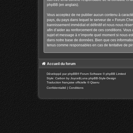
phpBB
(en anglais).
Vous acceptez de ne publier aucun contenu à caractère
pays, du pays dans lequel le serveur de « Forum Chev
bannissement immédiat et définitif et nous nous réservo
afin d’aider au renforcement de ces conditions. Vous a
sujet et message à n’importe quel moment si nous est
dans notre base de données. Bien que ces information
tenus comme responsables en cas de tentative de pir
Accueil du forum
Développé par
phpBB
® Forum Software © phpBB Limited
Style: Carbon by Joyce&Luna
phpBB-Style-Design
Traduction française officielle
©
Qiaeru
Confidentialité
|
Conditions