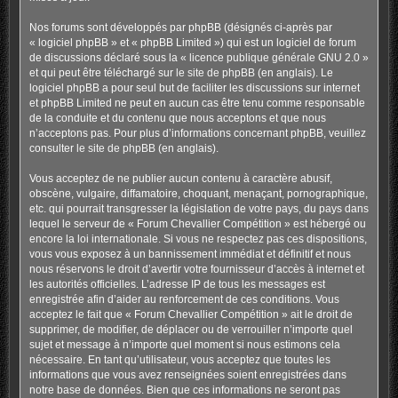
Nos forums sont développés par phpBB (désignés ci-après par
« logiciel phpBB » et « phpBB Limited ») qui est un logiciel de forum
de discussions déclaré sous la «
licence publique générale GNU 2.0
»
et qui peut être téléchargé sur
le site de phpBB
(en anglais). Le
logiciel phpBB a pour seul but de faciliter les discussions sur internet
et phpBB Limited ne peut en aucun cas être tenu comme responsable
de la conduite et du contenu que nous acceptons et que nous
n’acceptons pas. Pour plus d’informations concernant phpBB, veuillez
consulter
le site de phpBB
(en anglais).
Vous acceptez de ne publier aucun contenu à caractère abusif,
obscène, vulgaire, diffamatoire, choquant, menaçant, pornographique,
etc. qui pourrait transgresser la législation de votre pays, du pays dans
lequel le serveur de « Forum Chevallier Compétition » est hébergé ou
encore la loi internationale. Si vous ne respectez pas ces dispositions,
vous vous exposez à un bannissement immédiat et définitif et nous
nous réservons le droit d’avertir votre fournisseur d’accès à internet et
les autorités officielles. L’adresse IP de tous les messages est
enregistrée afin d’aider au renforcement de ces conditions. Vous
acceptez le fait que « Forum Chevallier Compétition » ait le droit de
supprimer, de modifier, de déplacer ou de verrouiller n’importe quel
sujet et message à n’importe quel moment si nous estimons cela
nécessaire. En tant qu’utilisateur, vous acceptez que toutes les
informations que vous avez renseignées soient enregistrées dans
notre base de données. Bien que ces informations ne seront pas