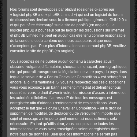
Nos forums sont développés par phpBB (désignés ci-après par
« logiciel phpBB » et « phpBB Limited ») qui est un logiciel de forum
de discussions déclaré sous la «
licence publique générale GNU 2.0
»
et qui peut être téléchargé sur
le site de phpBB
(en anglais). Le
logiciel phpBB a pour seul but de faciliter les discussions sur internet
et phpBB Limited ne peut en aucun cas être tenu comme responsable
de la conduite et du contenu que nous acceptons et que nous
n’acceptons pas. Pour plus d’informations concernant phpBB, veuillez
consulter
le site de phpBB
(en anglais).
Vous acceptez de ne publier aucun contenu à caractère abusif,
obscène, vulgaire, diffamatoire, choquant, menaçant, pornographique,
etc. qui pourrait transgresser la législation de votre pays, du pays dans
lequel le serveur de « Forum Chevallier Compétition » est hébergé ou
encore la loi internationale. Si vous ne respectez pas ces dispositions,
vous vous exposez à un bannissement immédiat et définitif et nous
nous réservons le droit d’avertir votre fournisseur d’accès à internet et
les autorités officielles. L’adresse IP de tous les messages est
enregistrée afin d’aider au renforcement de ces conditions. Vous
acceptez le fait que « Forum Chevallier Compétition » ait le droit de
supprimer, de modifier, de déplacer ou de verrouiller n’importe quel
sujet et message à n’importe quel moment si nous estimons cela
nécessaire. En tant qu’utilisateur, vous acceptez que toutes les
informations que vous avez renseignées soient enregistrées dans
notre base de données. Bien que ces informations ne seront pas