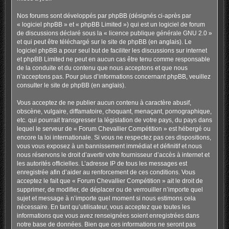
Nos forums sont développés par phpBB (désignés ci-après par
« logiciel phpBB » et « phpBB Limited ») qui est un logiciel de forum
de discussions déclaré sous la «
licence publique générale GNU 2.0
»
et qui peut être téléchargé sur
le site de phpBB
(en anglais). Le
logiciel phpBB a pour seul but de faciliter les discussions sur internet
et phpBB Limited ne peut en aucun cas être tenu comme responsable
de la conduite et du contenu que nous acceptons et que nous
n’acceptons pas. Pour plus d’informations concernant phpBB, veuillez
consulter
le site de phpBB
(en anglais).
Vous acceptez de ne publier aucun contenu à caractère abusif,
obscène, vulgaire, diffamatoire, choquant, menaçant, pornographique,
etc. qui pourrait transgresser la législation de votre pays, du pays dans
lequel le serveur de « Forum Chevallier Compétition » est hébergé ou
encore la loi internationale. Si vous ne respectez pas ces dispositions,
vous vous exposez à un bannissement immédiat et définitif et nous
nous réservons le droit d’avertir votre fournisseur d’accès à internet et
les autorités officielles. L’adresse IP de tous les messages est
enregistrée afin d’aider au renforcement de ces conditions. Vous
acceptez le fait que « Forum Chevallier Compétition » ait le droit de
supprimer, de modifier, de déplacer ou de verrouiller n’importe quel
sujet et message à n’importe quel moment si nous estimons cela
nécessaire. En tant qu’utilisateur, vous acceptez que toutes les
informations que vous avez renseignées soient enregistrées dans
notre base de données. Bien que ces informations ne seront pas