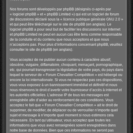
Nos forums sont développés par phpBB (désignés ci-après par
« logiciel phpBB » et « phpBB Limited ») qui est un logiciel de forum
de discussions déclaré sous la «
licence publique générale GNU 2.0
»
et qui peut être téléchargé sur
le site de phpBB
(en anglais). Le
logiciel phpBB a pour seul but de faciliter les discussions sur internet
et phpBB Limited ne peut en aucun cas être tenu comme responsable
de la conduite et du contenu que nous acceptons et que nous
n’acceptons pas. Pour plus d’informations concernant phpBB, veuillez
consulter
le site de phpBB
(en anglais).
Vous acceptez de ne publier aucun contenu à caractère abusif,
obscène, vulgaire, diffamatoire, choquant, menaçant, pornographique,
etc. qui pourrait transgresser la législation de votre pays, du pays dans
lequel le serveur de « Forum Chevallier Compétition » est hébergé ou
encore la loi internationale. Si vous ne respectez pas ces dispositions,
vous vous exposez à un bannissement immédiat et définitif et nous
nous réservons le droit d’avertir votre fournisseur d’accès à internet et
les autorités officielles. L’adresse IP de tous les messages est
enregistrée afin d’aider au renforcement de ces conditions. Vous
acceptez le fait que « Forum Chevallier Compétition » ait le droit de
supprimer, de modifier, de déplacer ou de verrouiller n’importe quel
sujet et message à n’importe quel moment si nous estimons cela
nécessaire. En tant qu’utilisateur, vous acceptez que toutes les
informations que vous avez renseignées soient enregistrées dans
notre base de données. Bien que ces informations ne seront pas