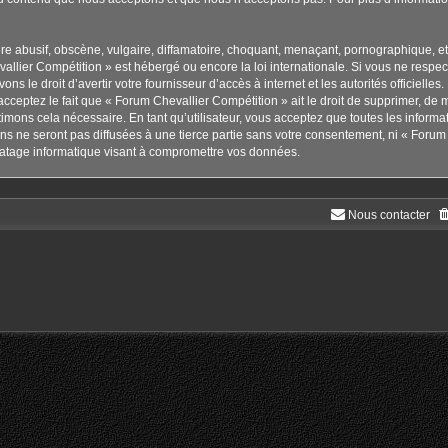
 abusif, obscène, vulgaire, diffamatoire, choquant, menaçant, pornographique, etc. 
allier Compétition » est hébergé ou encore la loi internationale. Si vous ne respe
ns le droit d’avertir votre fournisseur d’accès à internet et les autorités officielle
cceptez le fait que « Forum Chevallier Compétition » ait le droit de supprimer, de m
imons cela nécessaire. En tant qu’utilisateur, vous acceptez que toutes les inform
s ne seront pas diffusées à une tierce partie sans votre consentement, ni « Forum 
atage informatique visant à compromettre vos données.
Nous contacter