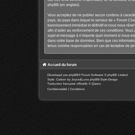
phpBB
(en anglais).
Vous acceptez de ne publier aucun contenu à caractère
pays, du pays dans lequel le serveur de « Forum Chev
bannissement immédiat et définitif et nous nous réservo
afin d’aider au renforcement de ces conditions. Vous a
sujet et message à n’importe quel moment si nous est
dans notre base de données. Bien que ces information
tenus comme responsables en cas de tentative de pir
Accueil du forum
Développé par
phpBB
® Forum Software © phpBB Limited
Style: Carbon by Joyce&Luna
phpBB-Style-Design
Traduction française officielle
©
Qiaeru
Confidentialité
|
Conditions