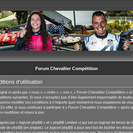
Forum Chevallier Compétition
tions d’utilisation
né ci-après par « nous », « notre », « nos », « Forum Chevallier Compétition » et 
tions suivantes. Si vous n’acceptez pas d’être légalement responsable de toutes les
uvons modifier ces conditions à n’importe quel moment et nous essaierons de vous
En effet, si vous continuez à participer à « Forum Chevallier Compétition » après q
s modifiées et mises à jour.
rès par « logiciel phpBB » et « phpBB Limited ») qui est un logiciel de forum de 
 site de phpBB
(en anglais). Le logiciel phpBB a pour seul but de faciliter les disc
u contenu que nous acceptons et que nous n’acceptons pas. Pour plus d’informati