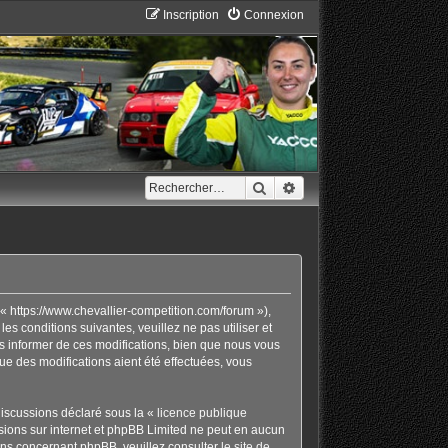
Inscription
Connexion
Rechercher
Recherche avancée
« https://www.chevallier-competition.com/forum »),
 conditions suivantes, veuillez ne pas utiliser et
 informer de ces modifications, bien que nous vous
ue des modifications aient été effectuées, vous
discussions déclaré sous la «
licence publique
ussions sur internet et phpBB Limited ne peut en aucun
ons concernant phpBB, veuillez consulter
le site de