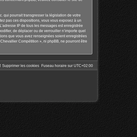
qui pourrait transgresser la législation de votre
ctez pas ces dispositions, vous vous exposez à un
s. L’adresse IP de tous les messages est enregistrée
odifier, de déplacer ou de verrouiller n’importe quel
ations que vous avez renseignées soient enregistrées
Chevallier Compétition », ni phpBB, ne pourront être
Supprimer les cookies
Fuseau horaire sur
UTC+02:00