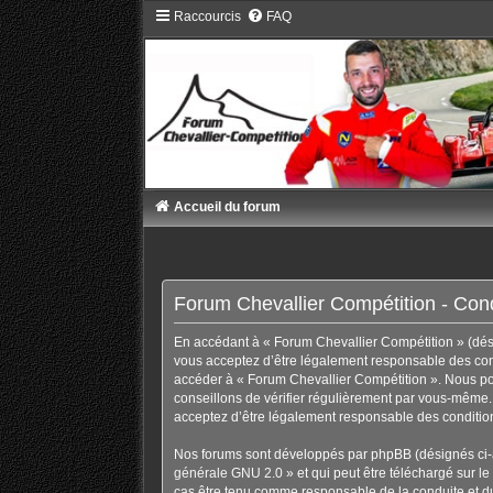
Raccourcis
FAQ
Accueil du forum
Forum Chevallier Compétition - Condi
En accédant à « Forum Chevallier Compétition » (désig
vous acceptez d’être légalement responsable des condi
accéder à « Forum Chevallier Compétition ». Nous po
conseillons de vérifier régulièrement par vous-même. 
acceptez d’être légalement responsable des condition
Nos forums sont développés par phpBB (désignés ci-ap
générale GNU 2.0
» et qui peut être téléchargé sur
le
cas être tenu comme responsable de la conduite et d