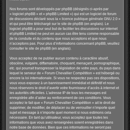
Nos forums sont développés par phpBB (désignés ci-après par
« logiciel phpBB » et « phpBB Limited ») qui est un logiciel de forum
de discussions déclaré sous la «
licence publique générale GNU 2.0
»
et qui peut être téléchargé sur
le site de phpBB
(en anglais). Le
logiciel phpBB a pour seul but de faciliter les discussions sur internet
et phpBB Limited ne peut en aucun cas être tenu comme responsable
de la conduite et du contenu que nous acceptons et que nous
n’acceptons pas. Pour plus d’informations concernant phpBB, veuillez
consulter
le site de phpBB
(en anglais).
Vous acceptez de ne publier aucun contenu à caractère abusif,
obscène, vulgaire, diffamatoire, choquant, menaçant, pornographique,
etc. qui pourrait transgresser la législation de votre pays, du pays dans
lequel le serveur de « Forum Chevallier Compétition » est hébergé ou
encore la loi internationale. Si vous ne respectez pas ces dispositions,
vous vous exposez à un bannissement immédiat et définitif et nous
nous réservons le droit d’avertir votre fournisseur d’accès à internet et
les autorités officielles. L’adresse IP de tous les messages est
enregistrée afin d’aider au renforcement de ces conditions. Vous
acceptez le fait que « Forum Chevallier Compétition » ait le droit de
supprimer, de modifier, de déplacer ou de verrouiller n’importe quel
sujet et message à n’importe quel moment si nous estimons cela
nécessaire. En tant qu’utilisateur, vous acceptez que toutes les
informations que vous avez renseignées soient enregistrées dans
notre base de données. Bien que ces informations ne seront pas