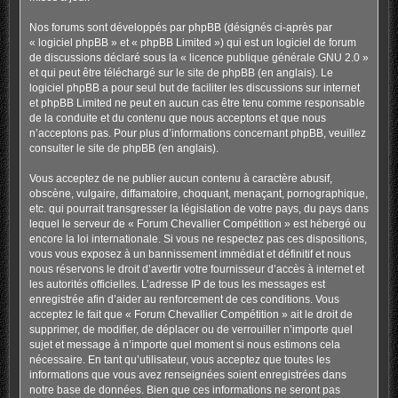
Nos forums sont développés par phpBB (désignés ci-après par
« logiciel phpBB » et « phpBB Limited ») qui est un logiciel de forum
de discussions déclaré sous la «
licence publique générale GNU 2.0
»
et qui peut être téléchargé sur
le site de phpBB
(en anglais). Le
logiciel phpBB a pour seul but de faciliter les discussions sur internet
et phpBB Limited ne peut en aucun cas être tenu comme responsable
de la conduite et du contenu que nous acceptons et que nous
n’acceptons pas. Pour plus d’informations concernant phpBB, veuillez
consulter
le site de phpBB
(en anglais).
Vous acceptez de ne publier aucun contenu à caractère abusif,
obscène, vulgaire, diffamatoire, choquant, menaçant, pornographique,
etc. qui pourrait transgresser la législation de votre pays, du pays dans
lequel le serveur de « Forum Chevallier Compétition » est hébergé ou
encore la loi internationale. Si vous ne respectez pas ces dispositions,
vous vous exposez à un bannissement immédiat et définitif et nous
nous réservons le droit d’avertir votre fournisseur d’accès à internet et
les autorités officielles. L’adresse IP de tous les messages est
enregistrée afin d’aider au renforcement de ces conditions. Vous
acceptez le fait que « Forum Chevallier Compétition » ait le droit de
supprimer, de modifier, de déplacer ou de verrouiller n’importe quel
sujet et message à n’importe quel moment si nous estimons cela
nécessaire. En tant qu’utilisateur, vous acceptez que toutes les
informations que vous avez renseignées soient enregistrées dans
notre base de données. Bien que ces informations ne seront pas