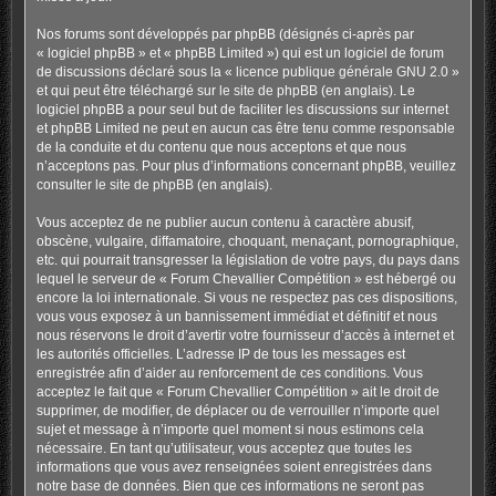
Nos forums sont développés par phpBB (désignés ci-après par
« logiciel phpBB » et « phpBB Limited ») qui est un logiciel de forum
de discussions déclaré sous la «
licence publique générale GNU 2.0
»
et qui peut être téléchargé sur
le site de phpBB
(en anglais). Le
logiciel phpBB a pour seul but de faciliter les discussions sur internet
et phpBB Limited ne peut en aucun cas être tenu comme responsable
de la conduite et du contenu que nous acceptons et que nous
n’acceptons pas. Pour plus d’informations concernant phpBB, veuillez
consulter
le site de phpBB
(en anglais).
Vous acceptez de ne publier aucun contenu à caractère abusif,
obscène, vulgaire, diffamatoire, choquant, menaçant, pornographique,
etc. qui pourrait transgresser la législation de votre pays, du pays dans
lequel le serveur de « Forum Chevallier Compétition » est hébergé ou
encore la loi internationale. Si vous ne respectez pas ces dispositions,
vous vous exposez à un bannissement immédiat et définitif et nous
nous réservons le droit d’avertir votre fournisseur d’accès à internet et
les autorités officielles. L’adresse IP de tous les messages est
enregistrée afin d’aider au renforcement de ces conditions. Vous
acceptez le fait que « Forum Chevallier Compétition » ait le droit de
supprimer, de modifier, de déplacer ou de verrouiller n’importe quel
sujet et message à n’importe quel moment si nous estimons cela
nécessaire. En tant qu’utilisateur, vous acceptez que toutes les
informations que vous avez renseignées soient enregistrées dans
notre base de données. Bien que ces informations ne seront pas