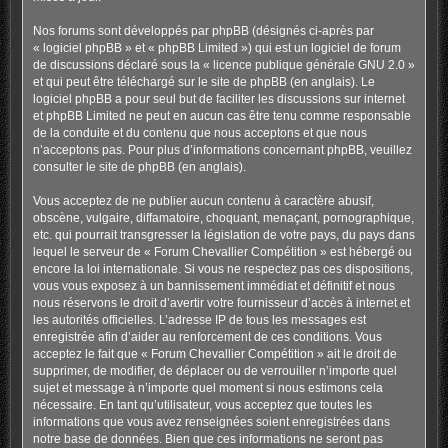
Nos forums sont développés par phpBB (désignés ci-après par
« logiciel phpBB » et « phpBB Limited ») qui est un logiciel de forum
de discussions déclaré sous la «
licence publique générale GNU 2.0
»
et qui peut être téléchargé sur
le site de phpBB
(en anglais). Le
logiciel phpBB a pour seul but de faciliter les discussions sur internet
et phpBB Limited ne peut en aucun cas être tenu comme responsable
de la conduite et du contenu que nous acceptons et que nous
n’acceptons pas. Pour plus d’informations concernant phpBB, veuillez
consulter
le site de phpBB
(en anglais).
Vous acceptez de ne publier aucun contenu à caractère abusif,
obscène, vulgaire, diffamatoire, choquant, menaçant, pornographique,
etc. qui pourrait transgresser la législation de votre pays, du pays dans
lequel le serveur de « Forum Chevallier Compétition » est hébergé ou
encore la loi internationale. Si vous ne respectez pas ces dispositions,
vous vous exposez à un bannissement immédiat et définitif et nous
nous réservons le droit d’avertir votre fournisseur d’accès à internet et
les autorités officielles. L’adresse IP de tous les messages est
enregistrée afin d’aider au renforcement de ces conditions. Vous
acceptez le fait que « Forum Chevallier Compétition » ait le droit de
supprimer, de modifier, de déplacer ou de verrouiller n’importe quel
sujet et message à n’importe quel moment si nous estimons cela
nécessaire. En tant qu’utilisateur, vous acceptez que toutes les
informations que vous avez renseignées soient enregistrées dans
notre base de données. Bien que ces informations ne seront pas