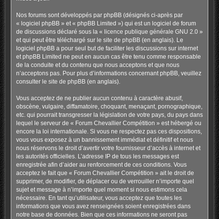
Nos forums sont développés par phpBB (désignés ci-après par
« logiciel phpBB » et « phpBB Limited ») qui est un logiciel de forum
de discussions déclaré sous la «
licence publique générale GNU 2.0
»
et qui peut être téléchargé sur
le site de phpBB
(en anglais). Le
logiciel phpBB a pour seul but de faciliter les discussions sur internet
et phpBB Limited ne peut en aucun cas être tenu comme responsable
de la conduite et du contenu que nous acceptons et que nous
n’acceptons pas. Pour plus d’informations concernant phpBB, veuillez
consulter
le site de phpBB
(en anglais).
Vous acceptez de ne publier aucun contenu à caractère abusif,
obscène, vulgaire, diffamatoire, choquant, menaçant, pornographique,
etc. qui pourrait transgresser la législation de votre pays, du pays dans
lequel le serveur de « Forum Chevallier Compétition » est hébergé ou
encore la loi internationale. Si vous ne respectez pas ces dispositions,
vous vous exposez à un bannissement immédiat et définitif et nous
nous réservons le droit d’avertir votre fournisseur d’accès à internet et
les autorités officielles. L’adresse IP de tous les messages est
enregistrée afin d’aider au renforcement de ces conditions. Vous
acceptez le fait que « Forum Chevallier Compétition » ait le droit de
supprimer, de modifier, de déplacer ou de verrouiller n’importe quel
sujet et message à n’importe quel moment si nous estimons cela
nécessaire. En tant qu’utilisateur, vous acceptez que toutes les
informations que vous avez renseignées soient enregistrées dans
notre base de données. Bien que ces informations ne seront pas