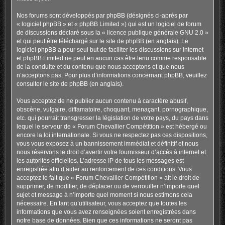
Nos forums sont développés par phpBB (désignés ci-après par
« logiciel phpBB » et « phpBB Limited ») qui est un logiciel de forum
de discussions déclaré sous la «
licence publique générale GNU 2.0
»
et qui peut être téléchargé sur
le site de phpBB
(en anglais). Le
logiciel phpBB a pour seul but de faciliter les discussions sur internet
et phpBB Limited ne peut en aucun cas être tenu comme responsable
de la conduite et du contenu que nous acceptons et que nous
n’acceptons pas. Pour plus d’informations concernant phpBB, veuillez
consulter
le site de phpBB
(en anglais).
Vous acceptez de ne publier aucun contenu à caractère abusif,
obscène, vulgaire, diffamatoire, choquant, menaçant, pornographique,
etc. qui pourrait transgresser la législation de votre pays, du pays dans
lequel le serveur de « Forum Chevallier Compétition » est hébergé ou
encore la loi internationale. Si vous ne respectez pas ces dispositions,
vous vous exposez à un bannissement immédiat et définitif et nous
nous réservons le droit d’avertir votre fournisseur d’accès à internet et
les autorités officielles. L’adresse IP de tous les messages est
enregistrée afin d’aider au renforcement de ces conditions. Vous
acceptez le fait que « Forum Chevallier Compétition » ait le droit de
supprimer, de modifier, de déplacer ou de verrouiller n’importe quel
sujet et message à n’importe quel moment si nous estimons cela
nécessaire. En tant qu’utilisateur, vous acceptez que toutes les
informations que vous avez renseignées soient enregistrées dans
notre base de données. Bien que ces informations ne seront pas