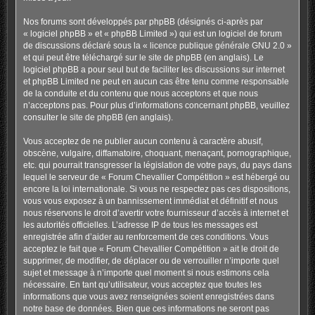
Nos forums sont développés par phpBB (désignés ci-après par
« logiciel phpBB » et « phpBB Limited ») qui est un logiciel de forum
de discussions déclaré sous la «
licence publique générale GNU 2.0
»
et qui peut être téléchargé sur
le site de phpBB
(en anglais). Le
logiciel phpBB a pour seul but de faciliter les discussions sur internet
et phpBB Limited ne peut en aucun cas être tenu comme responsable
de la conduite et du contenu que nous acceptons et que nous
n’acceptons pas. Pour plus d’informations concernant phpBB, veuillez
consulter
le site de phpBB
(en anglais).
Vous acceptez de ne publier aucun contenu à caractère abusif,
obscène, vulgaire, diffamatoire, choquant, menaçant, pornographique,
etc. qui pourrait transgresser la législation de votre pays, du pays dans
lequel le serveur de « Forum Chevallier Compétition » est hébergé ou
encore la loi internationale. Si vous ne respectez pas ces dispositions,
vous vous exposez à un bannissement immédiat et définitif et nous
nous réservons le droit d’avertir votre fournisseur d’accès à internet et
les autorités officielles. L’adresse IP de tous les messages est
enregistrée afin d’aider au renforcement de ces conditions. Vous
acceptez le fait que « Forum Chevallier Compétition » ait le droit de
supprimer, de modifier, de déplacer ou de verrouiller n’importe quel
sujet et message à n’importe quel moment si nous estimons cela
nécessaire. En tant qu’utilisateur, vous acceptez que toutes les
informations que vous avez renseignées soient enregistrées dans
notre base de données. Bien que ces informations ne seront pas