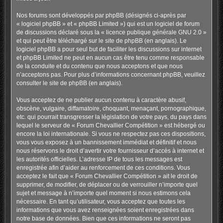
Nos forums sont développés par phpBB (désignés ci-après par
« logiciel phpBB » et « phpBB Limited ») qui est un logiciel de forum
de discussions déclaré sous la «
licence publique générale GNU 2.0
»
et qui peut être téléchargé sur
le site de phpBB
(en anglais). Le
logiciel phpBB a pour seul but de faciliter les discussions sur internet
et phpBB Limited ne peut en aucun cas être tenu comme responsable
de la conduite et du contenu que nous acceptons et que nous
n’acceptons pas. Pour plus d’informations concernant phpBB, veuillez
consulter
le site de phpBB
(en anglais).
Vous acceptez de ne publier aucun contenu à caractère abusif,
obscène, vulgaire, diffamatoire, choquant, menaçant, pornographique,
etc. qui pourrait transgresser la législation de votre pays, du pays dans
lequel le serveur de « Forum Chevallier Compétition » est hébergé ou
encore la loi internationale. Si vous ne respectez pas ces dispositions,
vous vous exposez à un bannissement immédiat et définitif et nous
nous réservons le droit d’avertir votre fournisseur d’accès à internet et
les autorités officielles. L’adresse IP de tous les messages est
enregistrée afin d’aider au renforcement de ces conditions. Vous
acceptez le fait que « Forum Chevallier Compétition » ait le droit de
supprimer, de modifier, de déplacer ou de verrouiller n’importe quel
sujet et message à n’importe quel moment si nous estimons cela
nécessaire. En tant qu’utilisateur, vous acceptez que toutes les
informations que vous avez renseignées soient enregistrées dans
notre base de données. Bien que ces informations ne seront pas