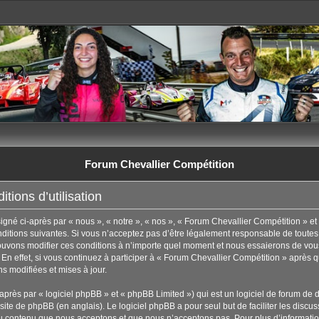
Forum Chevallier Compétition
tions d’utilisation
né ci-après par « nous », « notre », « nos », « Forum Chevallier Compétition » et 
tions suivantes. Si vous n’acceptez pas d’être légalement responsable de toutes les
uvons modifier ces conditions à n’importe quel moment et nous essaierons de vous
En effet, si vous continuez à participer à « Forum Chevallier Compétition » après q
s modifiées et mises à jour.
rès par « logiciel phpBB » et « phpBB Limited ») qui est un logiciel de forum de 
 site de phpBB
(en anglais). Le logiciel phpBB a pour seul but de faciliter les disc
u contenu que nous acceptons et que nous n’acceptons pas. Pour plus d’informati