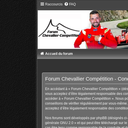
Raccourcis
FAQ
Accueil du forum
Forum Chevallier Compétition - Condi
En accédant à « Forum Chevallier Compétition » (désig
vous acceptez d’être légalement responsable des condi
accéder à « Forum Chevallier Compétition ». Nous po
conseillons de vérifier régulièrement par vous-même. 
acceptez d’être légalement responsable des condition
Nos forums sont développés par phpBB (désignés ci-ap
générale GNU 2.0
» et qui peut être téléchargé sur
le
cas être tenu comme responsable de la conduite et d