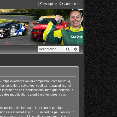
Inscription
Connexion
Rechercher
Recherche avancée
« https://www.chevallier-competition.com/forum »),
 conditions suivantes, veuillez ne pas utiliser et
 informer de ces modifications, bien que nous vous
ue des modifications aient été effectuées, vous
discussions déclaré sous la «
licence publique
ussions sur internet et phpBB Limited ne peut en aucun
ons concernant phpBB, veuillez consulter
le site de