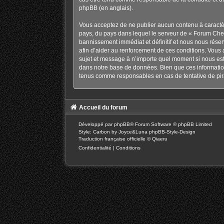
phpBB
(en anglais).
Vous acceptez de ne publier aucun contenu à caractère
pays, du pays dans lequel le serveur de « Forum Chev
bannissement immédiat et définitif et nous nous réservo
afin d’aider au renforcement de ces conditions. Vous a
sujet et message à n’importe quel moment si nous est
dans notre base de données. Bien que ces information
tenus comme responsables en cas de tentative de pir
Accueil du forum
Développé par
phpBB
® Forum Software © phpBB Limited
Style: Carbon by Joyce&Luna
phpBB-Style-Design
Traduction française officielle
©
Qiaeru
Confidentialité
|
Conditions