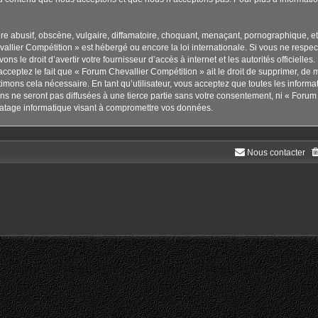
 abusif, obscène, vulgaire, diffamatoire, choquant, menaçant, pornographique, etc. 
allier Compétition » est hébergé ou encore la loi internationale. Si vous ne respe
ns le droit d’avertir votre fournisseur d’accès à internet et les autorités officielle
cceptez le fait que « Forum Chevallier Compétition » ait le droit de supprimer, de m
imons cela nécessaire. En tant qu’utilisateur, vous acceptez que toutes les inform
s ne seront pas diffusées à une tierce partie sans votre consentement, ni « Forum 
atage informatique visant à compromettre vos données.
Nous contacter