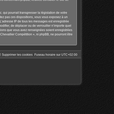
qui pourrait transgresser la législation de votre
ctez pas ces dispositions, vous vous exposez à un
s. L’adresse IP de tous les messages est enregistrée
odifier, de déplacer ou de verrouiller n’importe quel
ations que vous avez renseignées soient enregistrées
Chevallier Compétition », ni phpBB, ne pourront être
Supprimer les cookies
Fuseau horaire sur
UTC+02:00