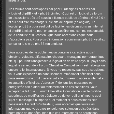
mises à jour.
Nos forums sont développés par phpBB (désignés ci-après par
« logiciel phpBB » et « phpBB Limited ») qui est un logiciel de forum
de discussions déclaré sous la «
licence publique générale GNU 2.0
»
et qui peut être téléchargé sur
le site de phpBB
(en anglais). Le
logiciel phpBB a pour seul but de faciliter les discussions sur internet
et phpBB Limited ne peut en aucun cas être tenu comme responsable
de la conduite et du contenu que nous acceptons et que nous
n’acceptons pas. Pour plus d’informations concernant phpBB, veuillez
consulter
le site de phpBB
(en anglais).
Vous acceptez de ne publier aucun contenu à caractère abusif,
obscène, vulgaire, diffamatoire, choquant, menaçant, pornographique,
etc. qui pourrait transgresser la législation de votre pays, du pays dans
lequel le serveur de « Forum Chevallier Compétition » est hébergé ou
encore la loi internationale. Si vous ne respectez pas ces dispositions,
vous vous exposez à un bannissement immédiat et définitif et nous
nous réservons le droit d’avertir votre fournisseur d’accès à internet et
les autorités officielles. L’adresse IP de tous les messages est
enregistrée afin d’aider au renforcement de ces conditions. Vous
acceptez le fait que « Forum Chevallier Compétition » ait le droit de
supprimer, de modifier, de déplacer ou de verrouiller n’importe quel
sujet et message à n’importe quel moment si nous estimons cela
nécessaire. En tant qu’utilisateur, vous acceptez que toutes les
informations que vous avez renseignées soient enregistrées dans
notre base de données. Bien que ces informations ne seront pas